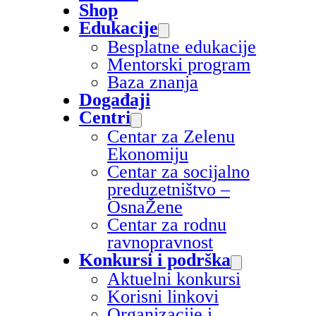
Shop
Edukacije
Besplatne edukacije
Mentorski program
Baza znanja
Događaji
Centri
Centar za Zelenu
Ekonomiju
Centar za socijalno
preduzetništvo –
OsnaŽene
Centar za rodnu
ravnopravnost
Konkursi i podrška
Aktuelni konkursi
Korisni linkovi
Organizacije i