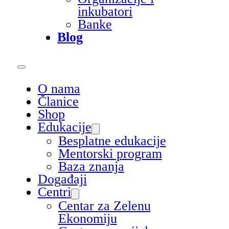
inkubatori
Banke
Blog
O nama
Članice
Shop
Edukacije
Besplatne edukacije
Mentorski program
Baza znanja
Događaji
Centri
Centar za Zelenu
Ekonomiju