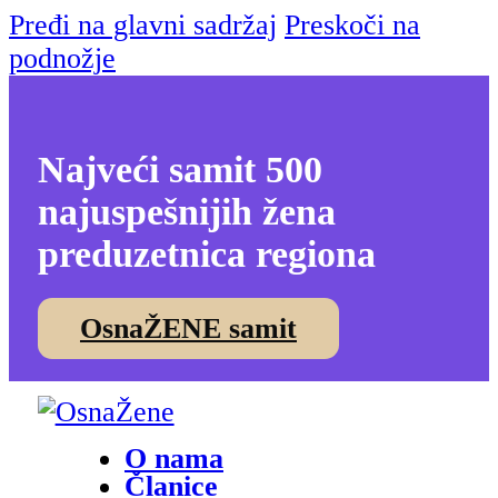
Pređi na glavni sadržaj
Preskoči na
podnožje
Najveći samit 500
najuspešnijih žena
preduzetnica regiona
OsnaŽENE samit
O nama
Članice