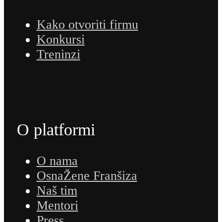
Kako otvoriti firmu
Konkursi
Treninzi
O platformi
O nama
OsnaŽene Franšiza
Naš tim
Mentori
Press