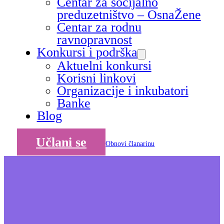
Centar za socijalno
preduzetništvo – OsnaŽene
Centar za rodnu
ravnopravnost
Konkursi i podrška
Aktuelni konkursi
Korisni linkovi
Organizacije i inkubatori
Banke
Blog
Učlani se
Obnovi članarinu