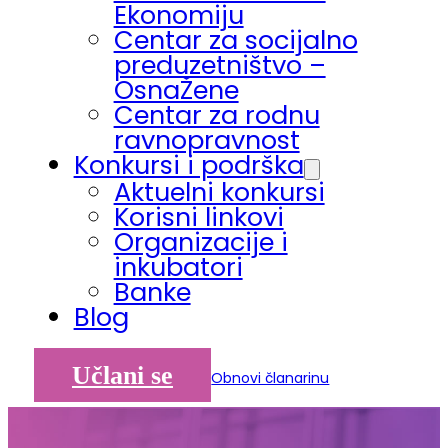
Ekonomiju
Centar za socijalno
preduzetništvo –
OsnaŽene
Centar za rodnu
ravnopravnost
Konkursi i podrška
Aktuelni konkursi
Korisni linkovi
Organizacije i
inkubatori
Banke
Blog
Učlani se
Obnovi članarinu