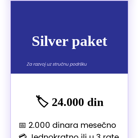
Silver paket
Za razvoj uz stručnu podršku
🏷️ 24.000 din
📅 2.000 dinara mesečno
💳 Jednokratno ili u 3 rate