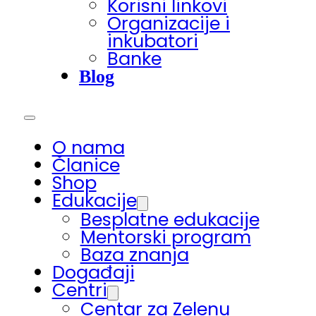
Korisni linkovi
Organizacije i
inkubatori
Banke
Blog
O nama
Članice
Shop
Edukacije
Besplatne edukacije
Mentorski program
Baza znanja
Događaji
Centri
Centar za Zelenu