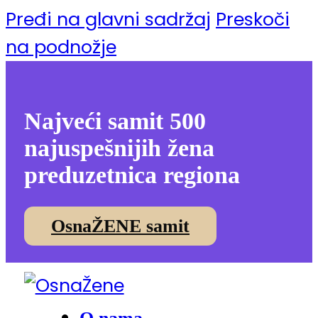
Pređi na glavni sadržaj
Preskoči
na podnožje
Najveći samit 500
najuspešnijih žena
preduzetnica regiona
OsnaŽENE samit