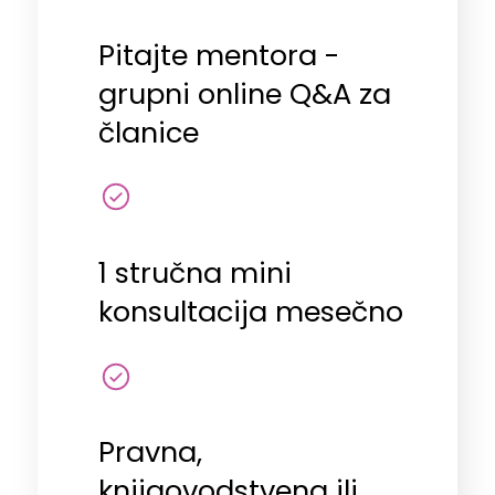
Pitajte mentora -
grupni online Q&A za
članice
1 stručna mini
konsultacija mesečno
Pravna,
knjigovodstvena ili