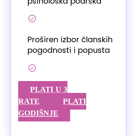
psihološka podrška
Proširen izbor članskih
pogodnosti i popusta
PLATI U 3
RATE
PLATI
GODIŠNJE