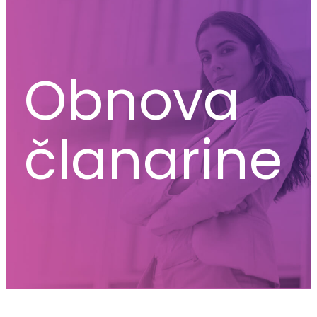
Obnova
članarine