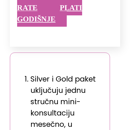
RATE
PLATI
GODIŠNJE
Silver i Gold paket
uključuju jednu
stručnu mini-
konsultaciju
mesečno, u