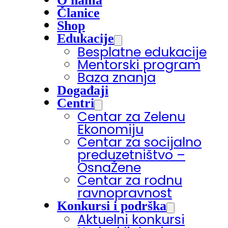
O nama
Članice
Shop
Edukacije
Besplatne edukacije
Mentorski program
Baza znanja
Događaji
Centri
Centar za Zelenu
Ekonomiju
Centar za socijalno
preduzetništvo –
OsnaŽene
Centar za rodnu
ravnopravnost
Konkursi i podrška
Aktuelni konkursi