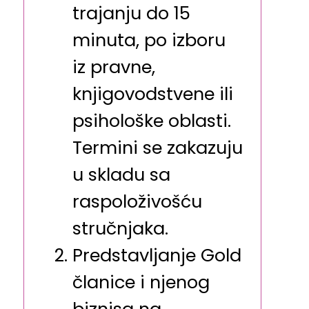
trajanju do 15
minuta, po izboru
iz pravne,
knjigovodstvene ili
psihološke oblasti.
Termini se zakazuju
u skladu sa
raspoloživošću
stručnjaka.
Predstavljanje Gold
članice i njenog
biznisa na