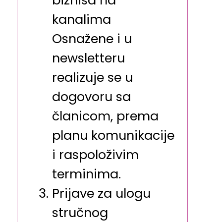
kanalima
Osnažene i u
newsletteru
realizuje se u
dogovoru sa
članicom, prema
planu komunikacije
i raspoloživim
terminima.
Prijave za ulogu
stručnog