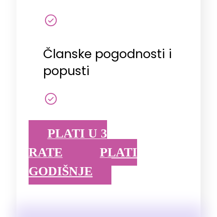
Članske pogodnosti i
popusti
PLATI U 3
RATE
PLATI
GODIŠNJE