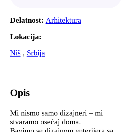
Delatnost:
Arhitektura
Lokacija:
Niš
,
Srbija
Opis
Mi nismo samo dizajneri – mi
stvaramo osećaj doma.
Bavimo se dizajnom enterijera sa