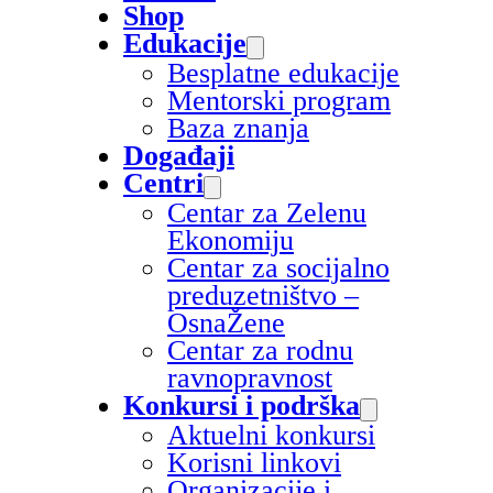
Shop
Edukacije
Besplatne edukacije
Mentorski program
Baza znanja
Događaji
Centri
Centar za Zelenu
Ekonomiju
Centar za socijalno
preduzetništvo –
OsnaŽene
Centar za rodnu
ravnopravnost
Konkursi i podrška
Aktuelni konkursi
Korisni linkovi
Organizacije i