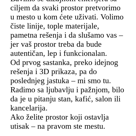
ciljem da svaki prostor pretvorimo
u mesto u kom ćete uživati. Volimo
čiste linije, tople materijale,
pametna rešenja i da slušamo vas –
jer vaš prostor treba da bude
autentičan, lep i funkcionalan.
Od prvog sastanka, preko idejnog
rešenja i 3D prikaza, pa do
poslednjeg jastuka – mi smo tu.
Radimo sa ljubavlju i pažnjom, bilo
da je u pitanju stan, kafić, salon ili
kancelarija.
Ako želite prostor koji ostavlja
utisak – na pravom ste mestu.