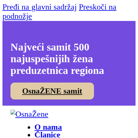
Pređi na glavni sadržaj
Preskoči na
podnožje
Najveći samit 500
najuspešnijih žena
preduzetnica regiona
OsnaŽENE samit
O nama
Članice