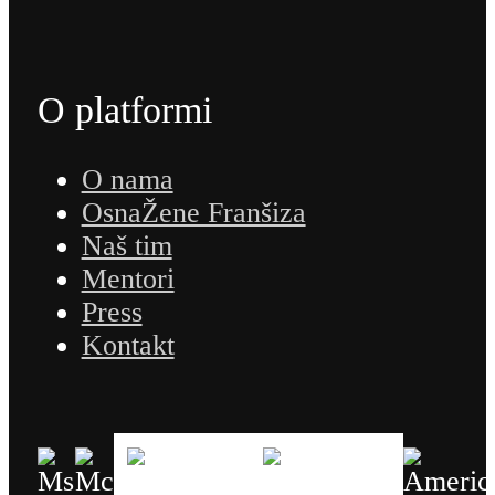
O platformi
O nama
OsnaŽene Franšiza
Naš tim
Mentori
Press
Kontakt