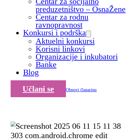
Centar za socijalno
preduzetništvo – OsnaŽene
Centar za rodnu
ravnopravnost
Konkursi i podrška
Aktuelni konkursi
Korisni linkovi
Organizacije i inkubatori
Banke
Blog
Učlani se
Obnovi članarinu