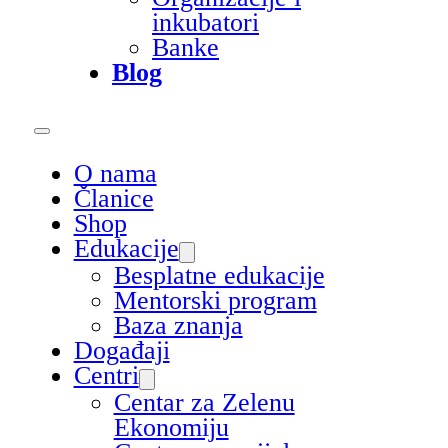
inkubatori
Banke
Blog
O nama
Članice
Shop
Edukacije
Besplatne edukacije
Mentorski program
Baza znanja
Događaji
Centri
Centar za Zelenu
Ekonomiju