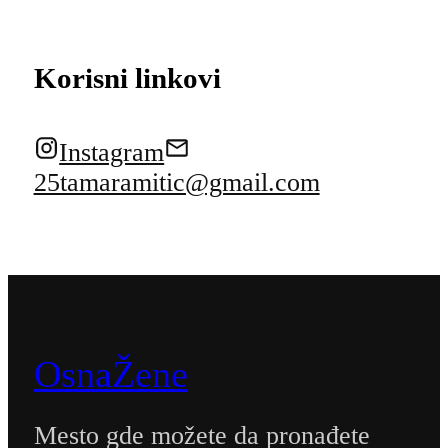
Korisni linkovi
Instagram
25tamaramitic@gmail.com
OsnaŽene
Mesto gde možete da pronađete