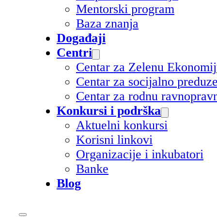
Mentorski program
Baza znanja
Događaji
Centri
Centar za Zelenu Ekonomi
Centar za socijalno preduz
Centar za rodnu ravnoprav
Konkursi i podrška
Aktuelni konkursi
Korisni linkovi
Organizacije i inkubatori
Banke
Blog