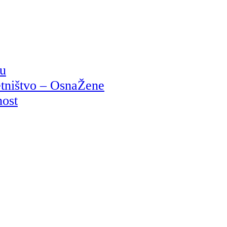
ju
etništvo – OsnaŽene
nost