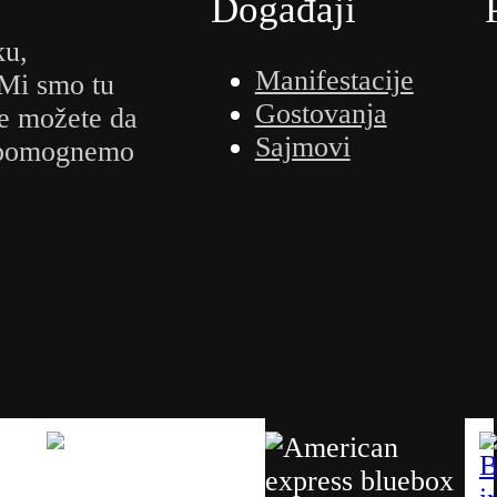
Događaji
ku,
Manifestacije
 Mi smo tu
Gostovanja
e možete da
Sajmovi
m pomognemo