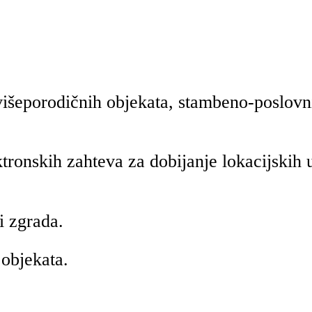
išeporodičnih objekata, stambeno-poslovni
ronskih zahteva za dobijanje lokacijskih 
i zgrada.
 objekata.