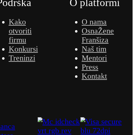
Podrška
O platformi
Kako
O nama
otvoriti
OsnaŽene
firmu
Franšiza
Konkursi
Naš tim
Treninzi
Mentori
Press
Kontakt