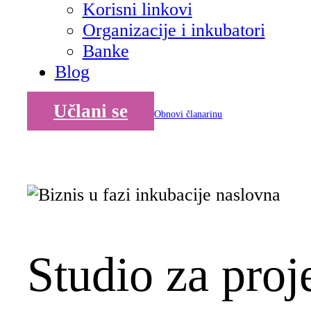
Korisni linkovi
Organizacije i inkubatori
Banke
Blog
Učlani se
Obnovi članarinu
Studio za proj