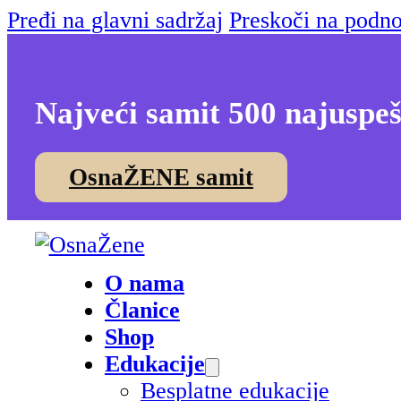
Pređi na glavni sadržaj
Preskoči na podno
Najveći samit 500 najuspeš
OsnaŽENE samit
O nama
Članice
Shop
Edukacije
Besplatne edukacije