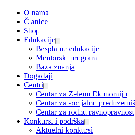
O nama
Članice
Shop
Edukacije
Besplatne edukacije
Mentorski program
Baza znanja
Događaji
Centri
Centar za Zelenu Ekonomiju
Centar za socijalno preduzetn
Centar za rodnu ravnopravnost
Konkursi i podrška
Aktuelni konkursi