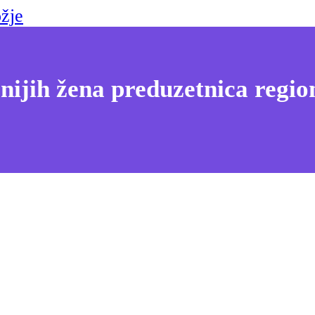
žje
nijih žena preduzetnica regio