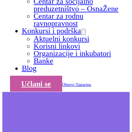
Centar za socijalno
preduzetništvo – OsnaŽene
Centar za rodnu
ravnopravnost
Konkursi i podrška
Aktuelni konkursi
Korisni linkovi
Organizacije i inkubatori
Banke
Blog
Učlani se
Obnovi članarinu