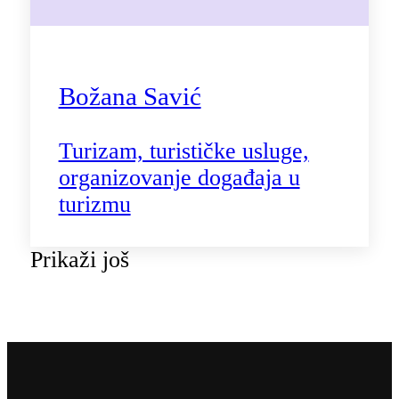
Božana Savić
Turizam, turističke usluge,
organizovanje događaja u
turizmu
Prikaži još