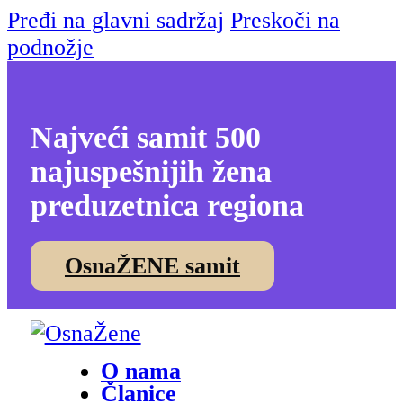
Pređi na glavni sadržaj
Preskoči na
podnožje
Najveći samit 500
najuspešnijih žena
preduzetnica regiona
OsnaŽENE samit
O nama
Članice