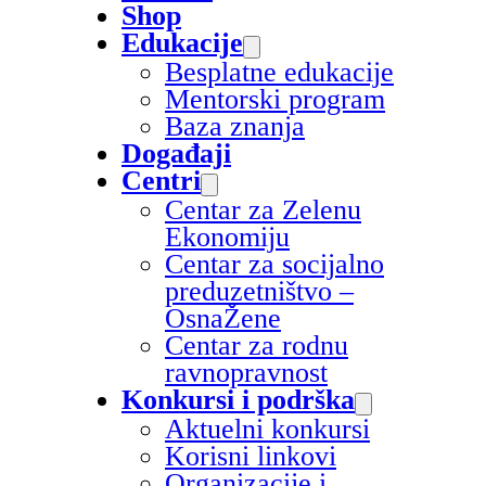
Shop
Edukacije
Besplatne edukacije
Mentorski program
Baza znanja
Događaji
Centri
Centar za Zelenu
Ekonomiju
Centar za socijalno
preduzetništvo –
OsnaŽene
Centar za rodnu
ravnopravnost
Konkursi i podrška
Aktuelni konkursi
Korisni linkovi
Organizacije i