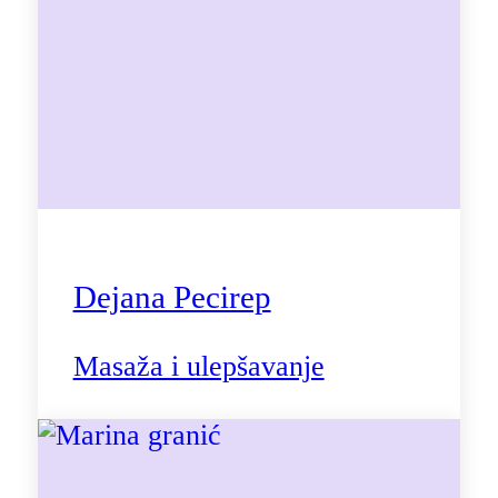
Dejana Pecirep
Masaža i ulepšavanje