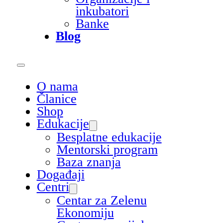
inkubatori
Banke
Blog
O nama
Članice
Shop
Edukacije
Besplatne edukacije
Mentorski program
Baza znanja
Događaji
Centri
Centar za Zelenu
Ekonomiju