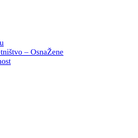
ju
etništvo – OsnaŽene
nost