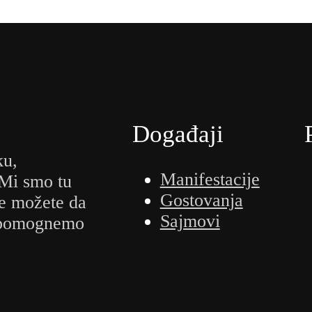
Događaji
ku,
Manifestacije
 Mi smo tu
Gostovanja
e možete da
Sajmovi
m pomognemo