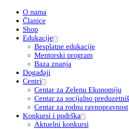
O nama
Članice
Shop
Edukacije
Besplatne edukacije
Mentorski program
Baza znanja
Događaji
Centri
Centar za Zelenu Ekonomiju
Centar za socijalno preduzetn
Centar za rodnu ravnopravnost
Konkursi i podrška
Aktuelni konkursi