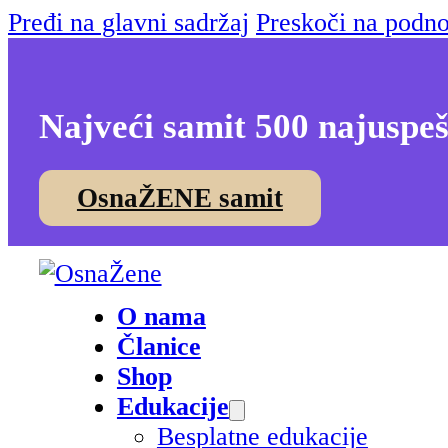
Pređi na glavni sadržaj
Preskoči na podno
Najveći samit 500 najuspeš
OsnaŽENE samit
O nama
Članice
Shop
Edukacije
Besplatne edukacije