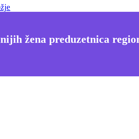
žje
nijih žena preduzetnica regio