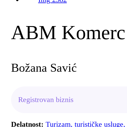
ABM Komerc
Božana Savić
Registrovan biznis
Delatnost:
Turizam, turističke usluge