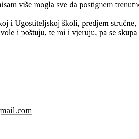
nisam više mogla sve da postignem trenutn
čkoj i Ugostiteljskoj školi, predjem stručn
ole i poštuju, te mi i vjeruju, pa se sku
mail.com