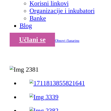
Korisni linkovi
Organizacije i inkubatori
Banke
Blog
Učlani se
Obnovi članarinu