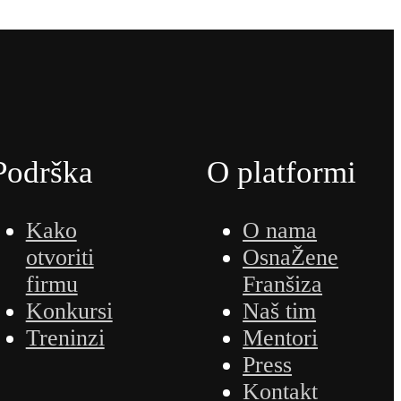
Podrška
O platformi
Kako
O nama
otvoriti
OsnaŽene
firmu
Franšiza
Konkursi
Naš tim
Treninzi
Mentori
Press
Kontakt