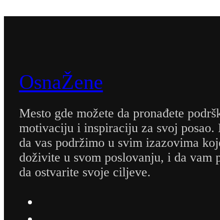
OsnaŽene
Mesto gde možete da pronađete podrš
motivaciju i inspiraciju za svoj posao.
da vas podržimo u svim izazovima koj
doživite u svom poslovanju, i da va
da ostvarite svoje ciljeve.