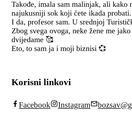
Takođe, imala sam malinjak, ali kako 
najukusniji sok koji ćete ikada probati.
I da, profesor sam. U srednjoj Turisti
Zbog svega ovoga, neke žene me jako v
dvijedame 🥰
Eto, to sam ja i moji biznisi 💞
Korisni linkovi
Facebook
Instagram
bozsav@g