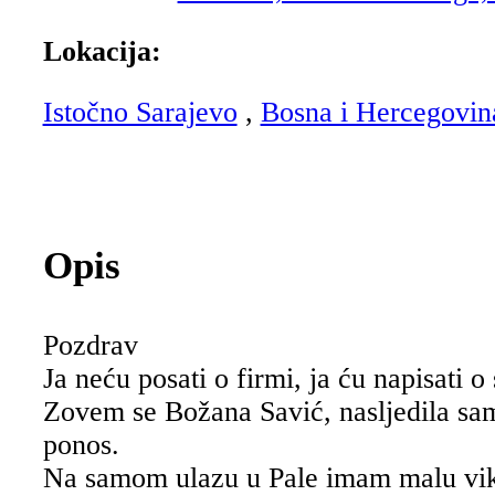
Lokacija:
Istočno Sarajevo
,
Bosna i Hercegovin
Opis
Pozdrav
Ja neću posati o firmi, ja ću napisati o 
Zovem se Božana Savić, nasljedila sam 
ponos.
Na samom ulazu u Pale imam malu vike