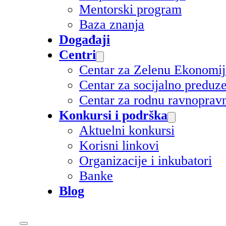
Mentorski program
Baza znanja
Događaji
Centri
Centar za Zelenu Ekonomi
Centar za socijalno preduz
Centar za rodnu ravnoprav
Konkursi i podrška
Aktuelni konkursi
Korisni linkovi
Organizacije i inkubatori
Banke
Blog