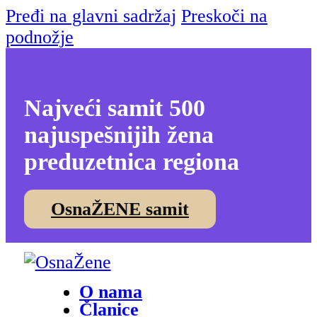
Pređi na glavni sadržaj
Preskoči na
podnožje
Najveći samit 500
najuspešnijih žena
preduzetnica regiona
OsnaŽENE samit
O nama
Članice