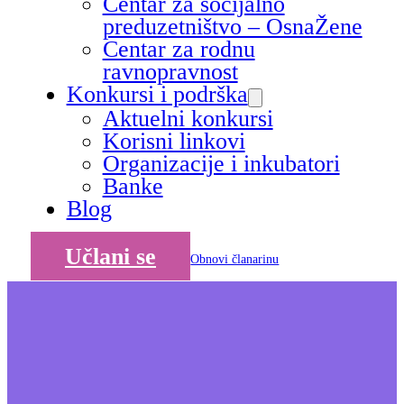
Centar za socijalno
preduzetništvo – OsnaŽene
Centar za rodnu
ravnopravnost
Konkursi i podrška
Aktuelni konkursi
Korisni linkovi
Organizacije i inkubatori
Banke
Blog
Učlani se
Obnovi članarinu