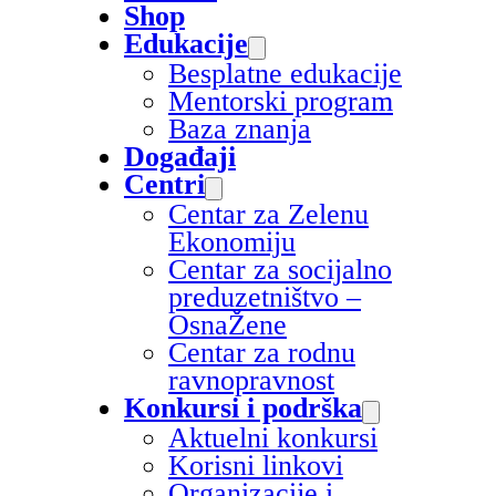
Shop
Edukacije
Besplatne edukacije
Mentorski program
Baza znanja
Događaji
Centri
Centar za Zelenu
Ekonomiju
Centar za socijalno
preduzetništvo –
OsnaŽene
Centar za rodnu
ravnopravnost
Konkursi i podrška
Aktuelni konkursi
Korisni linkovi
Organizacije i