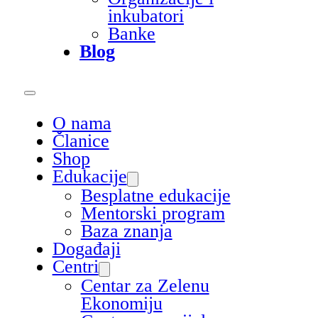
inkubatori
Banke
Blog
O nama
Članice
Shop
Edukacije
Besplatne edukacije
Mentorski program
Baza znanja
Događaji
Centri
Centar za Zelenu
Ekonomiju