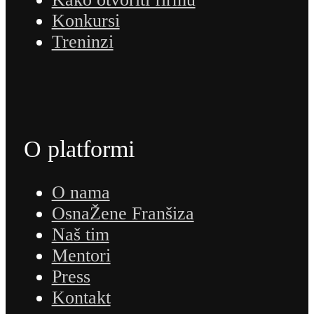
Konkursi
Treninzi
O platformi
O nama
OsnaŽene Franšiza
Naš tim
Mentori
Press
Kontakt