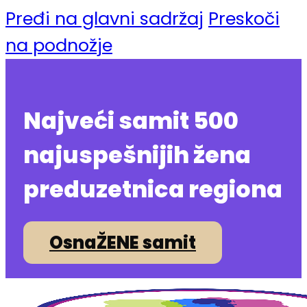
Pređi na glavni sadržaj
Preskoči
na podnožje
Najveći samit 500
najuspešnijih žena
preduzetnica regiona
OsnaŽENE samit