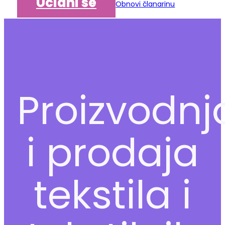
Učlani se
Obnovi članarinu
Proizvodnj
i prodaja
tekstila i