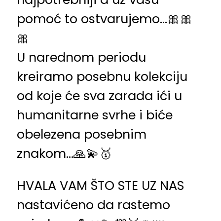
pomoć to ostvarujemo…🎀🎀
🎀
U narednom periodu
kreiramo posebnu kolekciju
od koje će sva zarada ići u
humanitarne svrhe i biće
obelezena posebnim
znakom…🙏💫🥇
HVALA VAM ŠTO STE UZ NAS
nastavićeno da rastemo