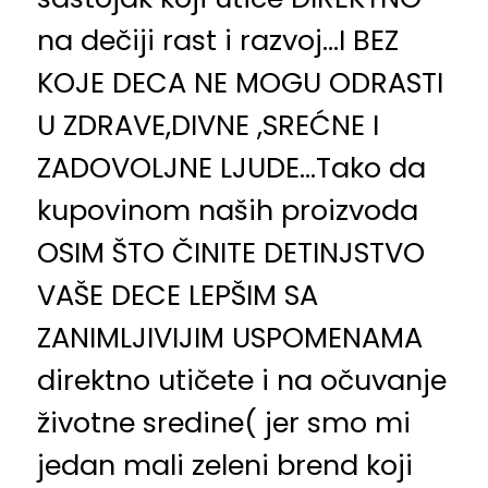
na dečiji rast i razvoj…I BEZ
KOJE DECA NE MOGU ODRASTI
U ZDRAVE,DIVNE ,SREĆNE I
ZADOVOLJNE LJUDE…Tako da
kupovinom naših proizvoda
OSIM ŠTO ČINITE DETINJSTVO
VAŠE DECE LEPŠIM SA
ZANIMLJIVIJIM USPOMENAMA
direktno utičete i na očuvanje
životne sredine( jer smo mi
jedan mali zeleni brend koji