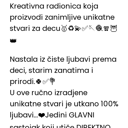
Kreativna radionica koja
proizvodi zanimljive unikatne
stvari za decu🥇♻️💫✅🪡🧶🧣🦉
👑
Nastala iz čiste ljubavi prema
deci, starim zanatima i
prirodi.🍀✅💐
U ove ručno izradjene
unikatne stvari je utkano 100%
ljubavi…❤️Jedini GLAVNI
sastojak koji utiče DIREKTNO