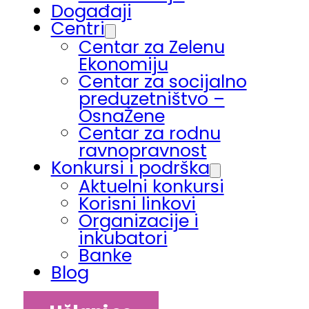
Događaji
Centri
Centar za Zelenu
Ekonomiju
Centar za socijalno
preduzetništvo –
OsnaŽene
Centar za rodnu
ravnopravnost
Konkursi i podrška
Aktuelni konkursi
Korisni linkovi
Organizacije i
inkubatori
Banke
Blog