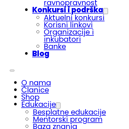
ravnopravnost
Konkursi i podrška
Aktuelni konkursi
Korisni linkovi
Organizacije i
inkubatori
Banke
Blog
O nama
Članice
Shop
Edukacije
Besplatne edukacije
Mentorski program
Baza znanja