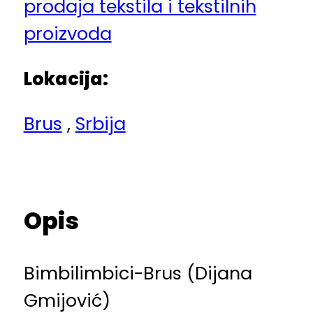
prodaja tekstila i tekstilnih
proizvoda
Lokacija:
Brus
,
Srbija
Opis
Bimbilimbici-Brus (Dijana
Gmijović)