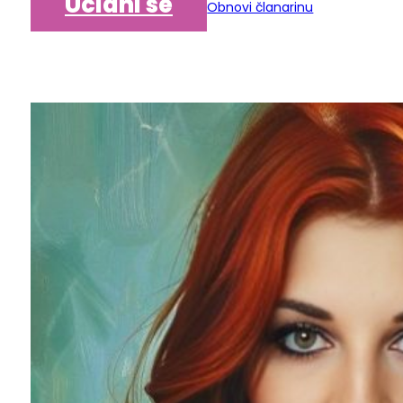
Učlani se
Obnovi članarinu