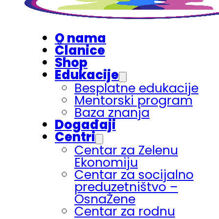
O nama
Članice
Shop
Edukacije
Besplatne edukacije
Mentorski program
Baza znanja
Događaji
Centri
Centar za Zelenu
Ekonomiju
Centar za socijalno
preduzetništvo –
OsnaŽene
Centar za rodnu