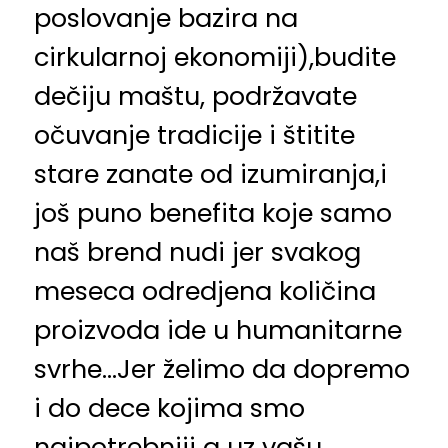
poslovanje bazira na
cirkularnoj ekonomiji),budite
dečiju maštu, podržavate
očuvanje tradicije i štitite
stare zanate od izumiranja,i
još puno benefita koje samo
naš brend nudi jer svakog
meseca odredjena količina
proizvoda ide u humanitarne
svrhe…Jer želimo da dopremo
i do dece kojima smo
najpotrebniji a uz vašu