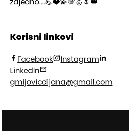
zajedno….💪❤️💫💯🥇🌷👑
Korisni linkovi
Facebook
Instagram
LinkedIn
gmijovicdijana@gmail.com