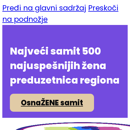
Pređi na glavni sadržaj
Preskoči
na podnožje
Najveći samit 500
najuspešnijih žena
preduzetnica regiona
OsnaŽENE samit