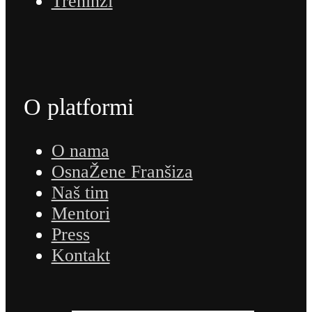
Treninzi
O platformi
O nama
OsnaŽene Franšiza
Naš tim
Mentori
Press
Kontakt