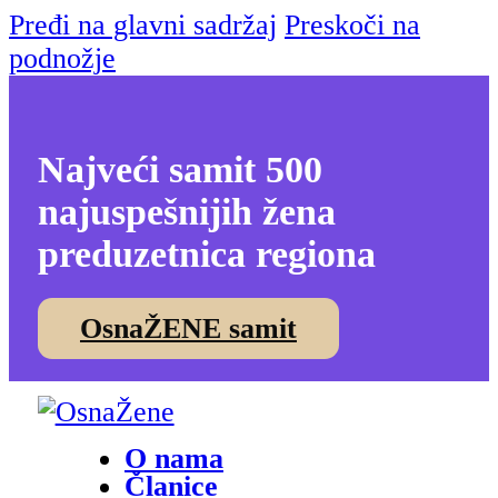
Pređi na glavni sadržaj
Preskoči na
podnožje
Najveći samit 500
najuspešnijih žena
preduzetnica regiona
OsnaŽENE samit
O nama
Članice