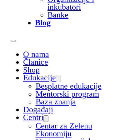
inkubatori
Banke
Blog
O nama
Članice
Shop
Edukacije
Besplatne edukacije
Mentorski program
Baza znanja
Događaji
Centri
Centar za Zelenu
Ekonomiju