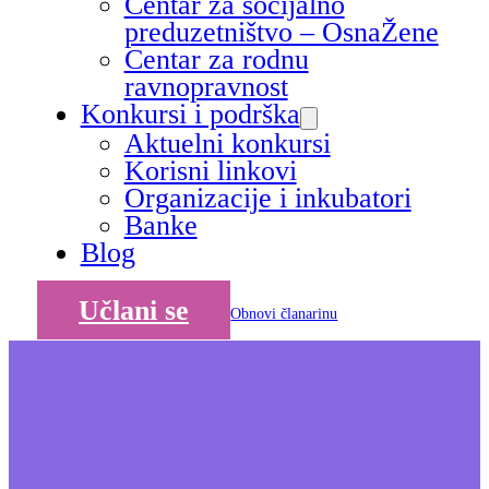
Centar za socijalno
preduzetništvo – OsnaŽene
Centar za rodnu
ravnopravnost
Konkursi i podrška
Aktuelni konkursi
Korisni linkovi
Organizacije i inkubatori
Banke
Blog
Učlani se
Obnovi članarinu