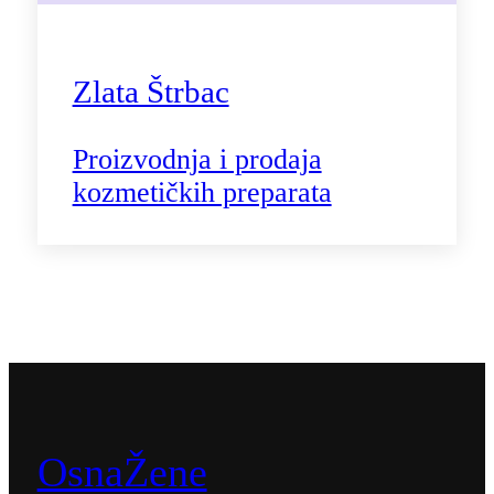
Zlata Štrbac
Proizvodnja i prodaja
kozmetičkih preparata
OsnaŽene