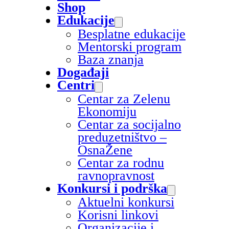
Shop
Edukacije
Besplatne edukacije
Mentorski program
Baza znanja
Događaji
Centri
Centar za Zelenu
Ekonomiju
Centar za socijalno
preduzetništvo –
OsnaŽene
Centar za rodnu
ravnopravnost
Konkursi i podrška
Aktuelni konkursi
Korisni linkovi
Organizacije i