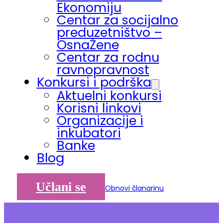
Ekonomiju
Centar za socijalno
preduzetništvo –
OsnaŽene
Centar za rodnu
ravnopravnost
Konkursi i podrška
Aktuelni konkursi
Korisni linkovi
Organizacije i
inkubatori
Banke
Blog
Učlani se
Obnovi članarinu