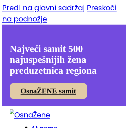
Pređi na glavni sadržaj
Preskoči
na podnožje
Najveći samit 500
najuspešnijih žena
preduzetnica regiona
OsnaŽENE samit