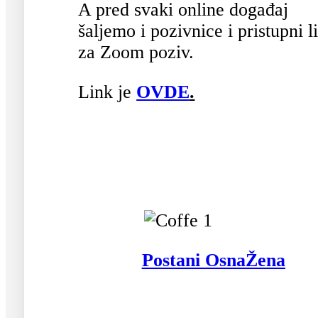
A pred svaki online događaj
šaljemo i pozivnice i pristupni l
za Zoom poziv.
Link je
OVDE
.
Postani OsnaŽena