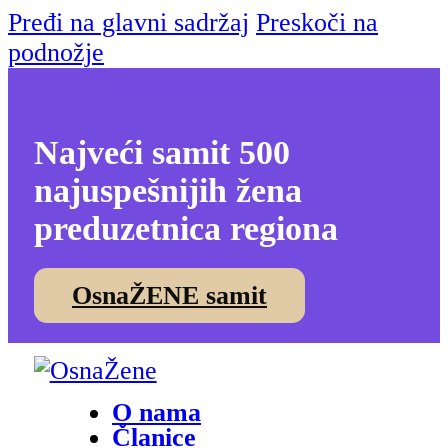
Pređi na glavni sadržaj
Preskoči na
podnožje
Najveći samit 500
najuspešnijih žena
preduzetnica regiona
OsnaŽENE samit
O nama
Članice