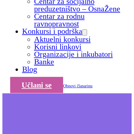
Centar za socijalno
preduzetništvo – OsnaŽene
Centar za rodnu
ravnopravnost
Konkursi i podrška
Aktuelni konkursi
Korisni linkovi
Organizacije i inkubatori
Banke
Blog
Učlani se
Obnovi članarinu