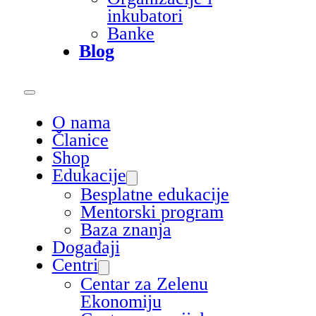
inkubatori
Banke
Blog
O nama
Članice
Shop
Edukacije
Besplatne edukacije
Mentorski program
Baza znanja
Događaji
Centri
Centar za Zelenu
Ekonomiju