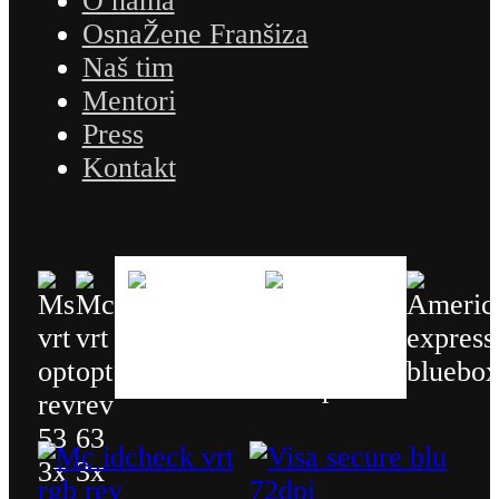
O nama
OsnaŽene Franšiza
Naš tim
Mentori
Press
Kontakt