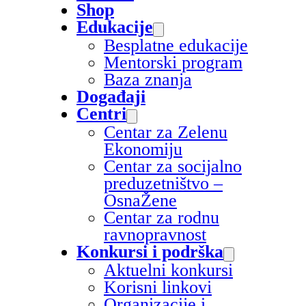
Shop
Edukacije
Besplatne edukacije
Mentorski program
Baza znanja
Događaji
Centri
Centar za Zelenu
Ekonomiju
Centar za socijalno
preduzetništvo –
OsnaŽene
Centar za rodnu
ravnopravnost
Konkursi i podrška
Aktuelni konkursi
Korisni linkovi
Organizacije i