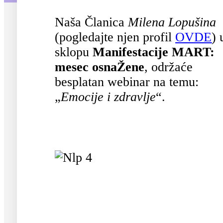
Naša Članica
Milena Lopušina
(pogledajte njen profil
OVDE
) 
sklopu
Manifestacije MART:
mesec osnaŽene
, održaće
besplatan webinar na temu:
„
Emocije i zdravlje
“.