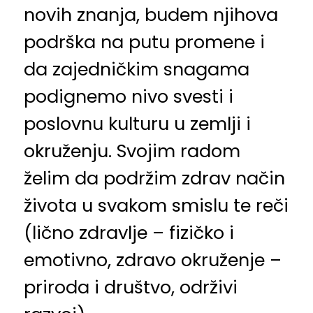
novih znanja, budem njihova
podrška na putu promene i
da zajedničkim snagama
podignemo nivo svesti i
poslovnu kulturu u zemlji i
okruženju. Svojim radom
želim da podržim zdrav način
života u svakom smislu te reči
(lično zdravlje – fizičko i
emotivno, zdravo okruženje –
priroda i društvo, održivi