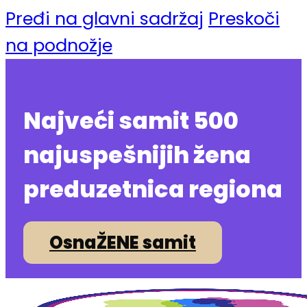
Pređi na glavni sadržaj
Preskoči
na podnožje
Najveći samit 500
najuspešnijih žena
preduzetnica regiona
OsnaŽENE samit