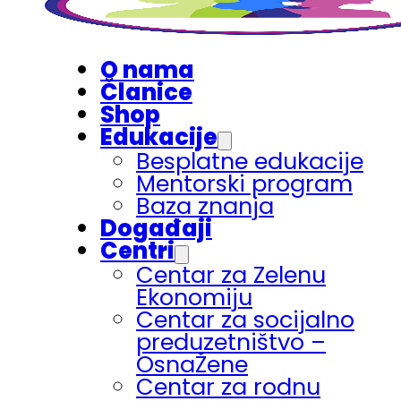
O nama
Članice
Shop
Edukacije
Besplatne edukacije
Mentorski program
Baza znanja
Događaji
Centri
Centar za Zelenu
Ekonomiju
Centar za socijalno
preduzetništvo –
OsnaŽene
Centar za rodnu