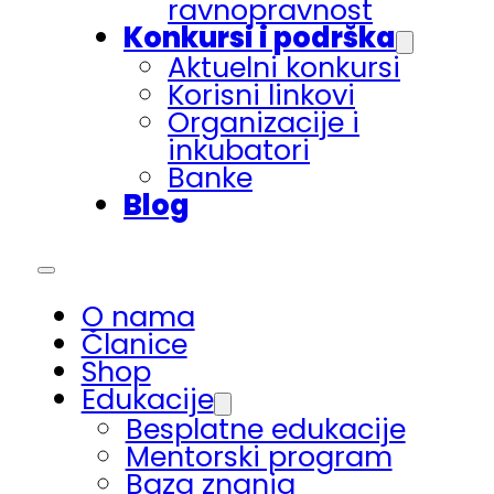
ravnopravnost
Konkursi i podrška
Aktuelni konkursi
Korisni linkovi
Organizacije i
inkubatori
Banke
Blog
O nama
Članice
Shop
Edukacije
Besplatne edukacije
Mentorski program
Baza znanja