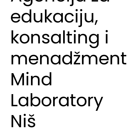
edukaciju,
konsalting i
menadžment
Mind
Laboratory
Niš