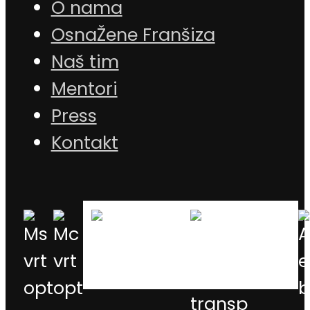
O nama
OsnaŽene Franšiza
Naš tim
Mentori
Press
Kontakt