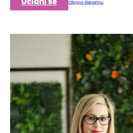
Učlani se
Obnovi članarinu