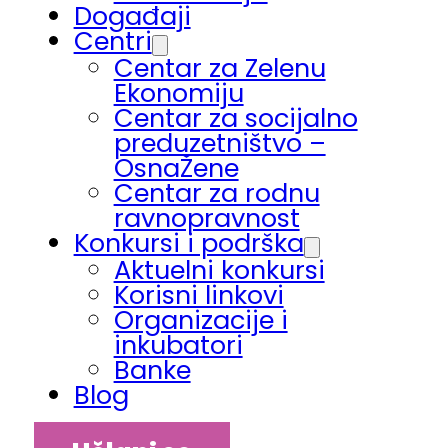
Događaji
Centri
Centar za Zelenu
Ekonomiju
Centar za socijalno
preduzetništvo –
OsnaŽene
Centar za rodnu
ravnopravnost
Konkursi i podrška
Aktuelni konkursi
Korisni linkovi
Organizacije i
inkubatori
Banke
Blog