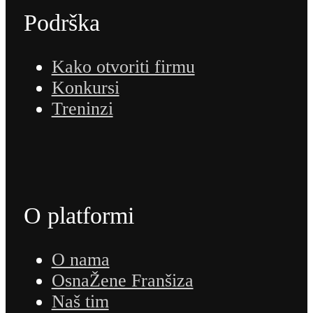
Podrška
Kako otvoriti firmu
Konkursi
Treninzi
O platformi
O nama
OsnaŽene Franšiza
Naš tim