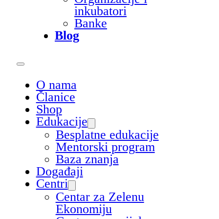
inkubatori
Banke
Blog
O nama
Članice
Shop
Edukacije
Besplatne edukacije
Mentorski program
Baza znanja
Događaji
Centri
Centar za Zelenu
Ekonomiju