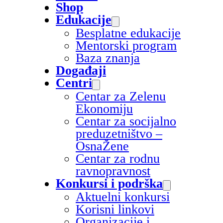
Shop
Edukacije
Besplatne edukacije
Mentorski program
Baza znanja
Događaji
Centri
Centar za Zelenu
Ekonomiju
Centar za socijalno
preduzetništvo –
OsnaŽene
Centar za rodnu
ravnopravnost
Konkursi i podrška
Aktuelni konkursi
Korisni linkovi
Organizacije i