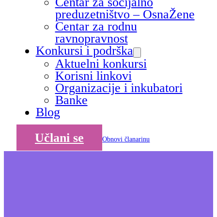
Centar za socijalno
preduzetništvo – OsnaŽene
Centar za rodnu
ravnopravnost
Konkursi i podrška
Aktuelni konkursi
Korisni linkovi
Organizacije i inkubatori
Banke
Blog
Učlani se
Obnovi članarinu