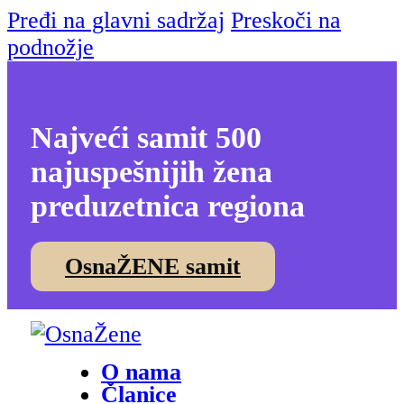
Pređi na glavni sadržaj
Preskoči na
podnožje
Najveći samit 500
najuspešnijih žena
preduzetnica regiona
OsnaŽENE samit
O nama
Članice