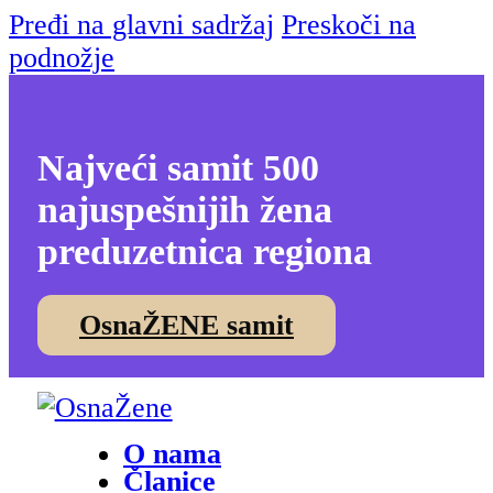
Pređi na glavni sadržaj
Preskoči na
podnožje
Najveći samit 500
najuspešnijih žena
preduzetnica regiona
OsnaŽENE samit
O nama
Članice