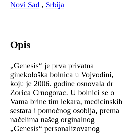
Novi Sad
,
Srbija
Opis
„Genesis“ je prva privatna
ginekološka bolnica u Vojvodini,
koju je 2006. godine osnovala dr
Zorica Crnogorac. U bolnici se o
Vama brine tim lekara, medicinskih
sestara i pomoćnog osoblja, prema
načelima našeg orginalnog
„Genesis“ personalizovanog