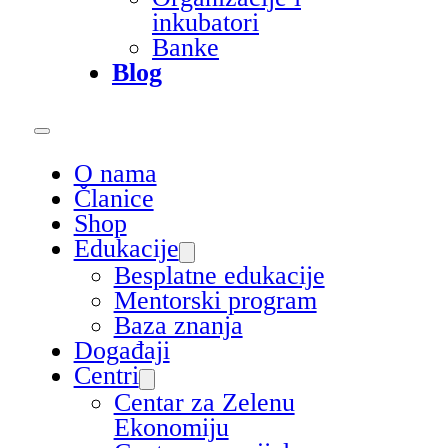
inkubatori
Banke
Blog
O nama
Članice
Shop
Edukacije
Besplatne edukacije
Mentorski program
Baza znanja
Događaji
Centri
Centar za Zelenu
Ekonomiju