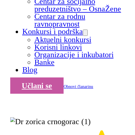
Centar za socijalno
preduzetništvo – OsnaŽene
Centar za rodnu
ravnopravnost
Konkursi i podrška
Aktuelni konkursi
Korisni linkovi
Organizacije i inkubatori
Banke
Blog
Učlani se
Obnovi članarinu