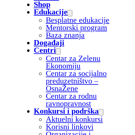
Shop
Edukacije
Besplatne edukacije
Mentorski program
Baza znanja
Događaji
Centri
Centar za Zelenu
Ekonomiju
Centar za socijalno
preduzetništvo –
OsnaŽene
Centar za rodnu
ravnopravnost
Konkursi i podrška
Aktuelni konkursi
Korisni linkovi
Organizacije i