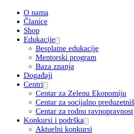
O nama
Članice
Shop
Edukacije
Besplatne edukacije
Mentorski program
Baza znanja
Događaji
Centri
Centar za Zelenu Ekonomiju
Centar za socijalno preduzetn
Centar za rodnu ravnopravnost
Konkursi i podrška
Aktuelni konkursi