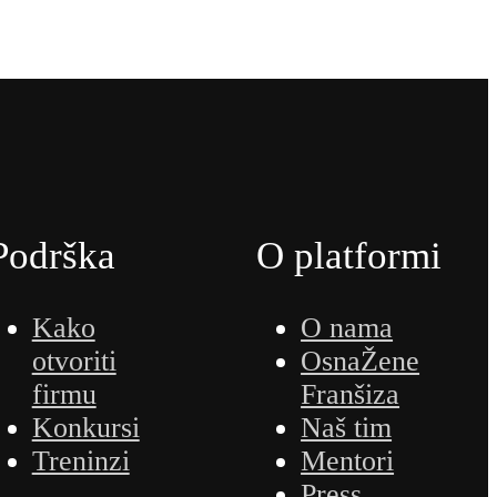
Podrška
O platformi
Kako
O nama
otvoriti
OsnaŽene
firmu
Franšiza
Konkursi
Naš tim
Treninzi
Mentori
Press