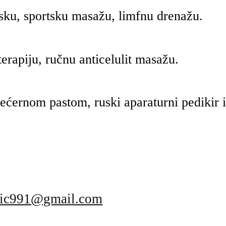
sku, sportsku masažu, limfnu drenažu.
rapiju, ručnu anticelulit masažu.
 šećernom pastom, ruski aparaturni pedikir i
tic991@gmail.com