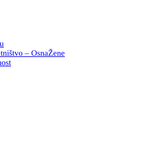
ju
etništvo – OsnaŽene
nost