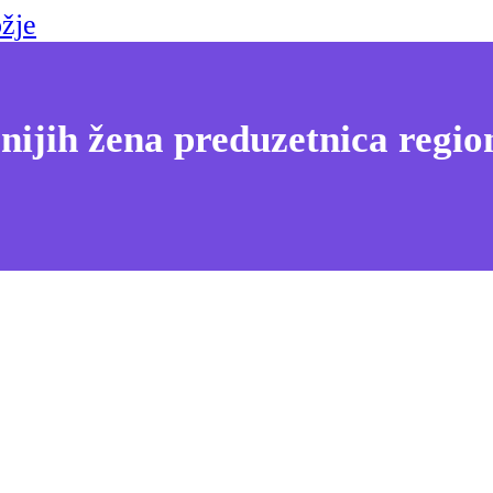
žje
nijih žena preduzetnica regio