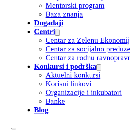
Mentorski program
Baza znanja
Događaji
Centri
Centar za Zelenu Ekonomi
Centar za socijalno preduz
Centar za rodnu ravnoprav
Konkursi i podrška
Aktuelni konkursi
Korisni linkovi
Organizacije i inkubatori
Banke
Blog