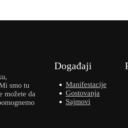
Događaji
ku,
Manifestacije
 Mi smo tu
Gostovanja
e možete da
Sajmovi
m pomognemo