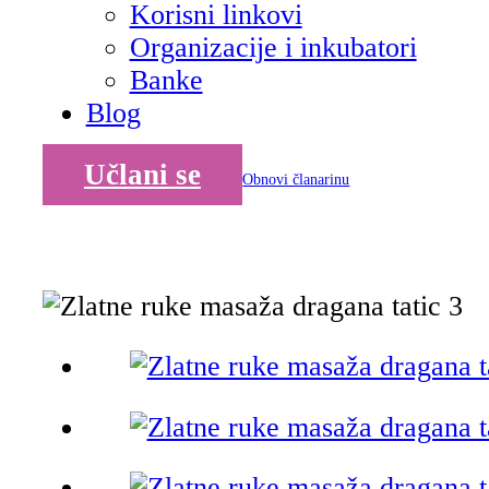
Korisni linkovi
Organizacije i inkubatori
Banke
Blog
Učlani se
Obnovi članarinu