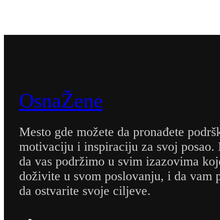
OsnaŽene
Mesto gde možete da pronađete podrš
motivaciju i inspiraciju za svoj posao.
da vas podržimo u svim izazovima koj
doživite u svom poslovanju, i da va
da ostvarite svoje ciljeve.