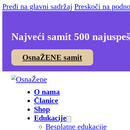
Pređi na glavni sadržaj
Preskoči na podno
Najveći samit 500 najuspeš
OsnaŽENE samit
O nama
Članice
Shop
Edukacije
Besplatne edukacije