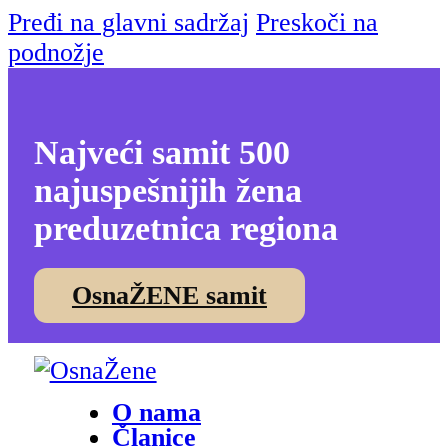
Pređi na glavni sadržaj
Preskoči na
podnožje
Najveći samit 500
najuspešnijih žena
preduzetnica regiona
OsnaŽENE samit
O nama
Članice