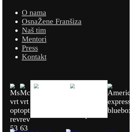
O nama
OsnaŽene Franšiza
Naš tim
Mentori
Press
Kontakt