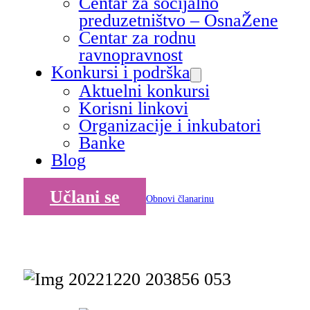
Centar za socijalno
preduzetništvo – OsnaŽene
Centar za rodnu
ravnopravnost
Konkursi i podrška
Aktuelni konkursi
Korisni linkovi
Organizacije i inkubatori
Banke
Blog
Učlani se
Obnovi članarinu