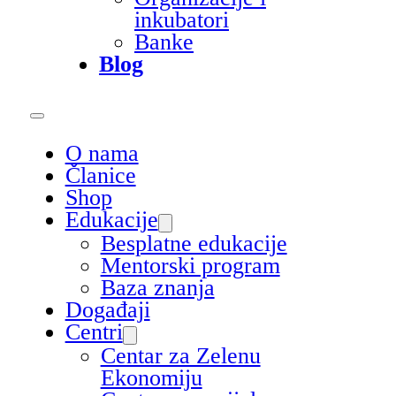
inkubatori
Banke
Blog
O nama
Članice
Shop
Edukacije
Besplatne edukacije
Mentorski program
Baza znanja
Događaji
Centri
Centar za Zelenu
Ekonomiju