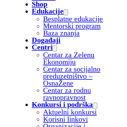
Shop
Edukacije
Besplatne edukacije
Mentorski program
Baza znanja
Događaji
Centri
Centar za Zelenu
Ekonomiju
Centar za socijalno
preduzetništvo –
OsnaŽene
Centar za rodnu
ravnopravnost
Konkursi i podrška
Aktuelni konkursi
Korisni linkovi
Organizacije i