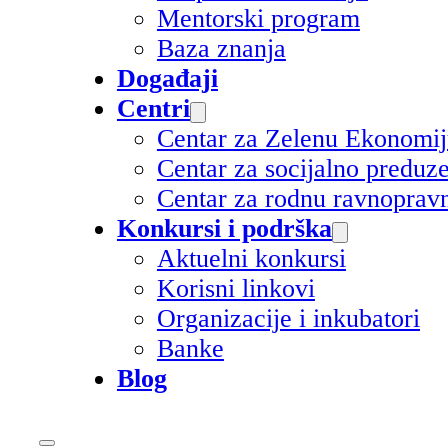
Mentorski program
Baza znanja
Događaji
Centri
Centar za Zelenu Ekonomi
Centar za socijalno preduz
Centar za rodnu ravnoprav
Konkursi i podrška
Aktuelni konkursi
Korisni linkovi
Organizacije i inkubatori
Banke
Blog