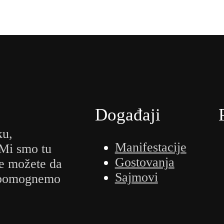
Događaji
ku,
Manifestacije
 Mi smo tu
Gostovanja
e možete da
Sajmovi
m pomognemo