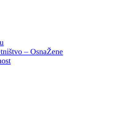
ju
etništvo – OsnaŽene
nost