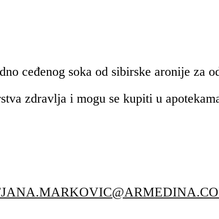
o ceđenog soka od sibirske aronije za od
rstva zdravlja i mogu se kupiti u apotekama
TJANA.MARKOVIC@ARMEDINA.C