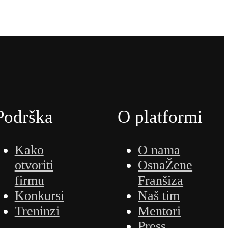
Podrška
O platformi
Kako
O nama
otvoriti
OsnaŽene
firmu
Franšiza
Konkursi
Naš tim
Treninzi
Mentori
Press