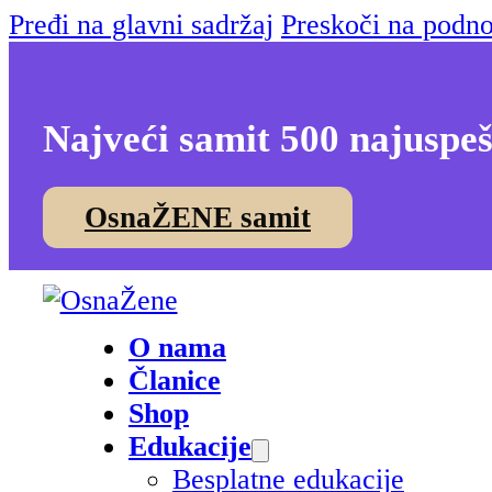
Pređi na glavni sadržaj
Preskoči na podno
Najveći samit 500 najuspeš
OsnaŽENE samit
O nama
Članice
Shop
Edukacije
Besplatne edukacije