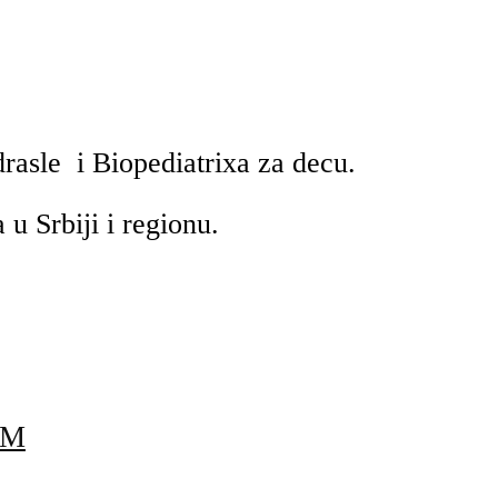
rasle i Biopediatrixa za decu.
 u Srbiji i regionu.
OM