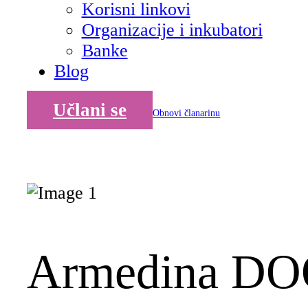
Korisni linkovi
Organizacije i inkubatori
Banke
Blog
Učlani se
Obnovi članarinu
Armedina D