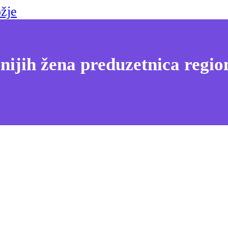
žje
nijih žena preduzetnica regio