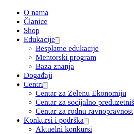
O nama
Članice
Shop
Edukacije
Besplatne edukacije
Mentorski program
Baza znanja
Događaji
Centri
Centar za Zelenu Ekonomiju
Centar za socijalno preduzetn
Centar za rodnu ravnopravnost
Konkursi i podrška
Aktuelni konkursi