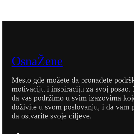
OsnaŽene
Mesto gde možete da pronađete podrš
motivaciju i inspiraciju za svoj posao.
da vas podržimo u svim izazovima koj
doživite u svom poslovanju, i da va
da ostvarite svoje ciljeve.