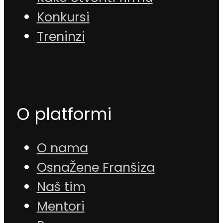
Konkursi
Treninzi
O platformi
O nama
OsnaŽene Franšiza
Naš tim
Mentori