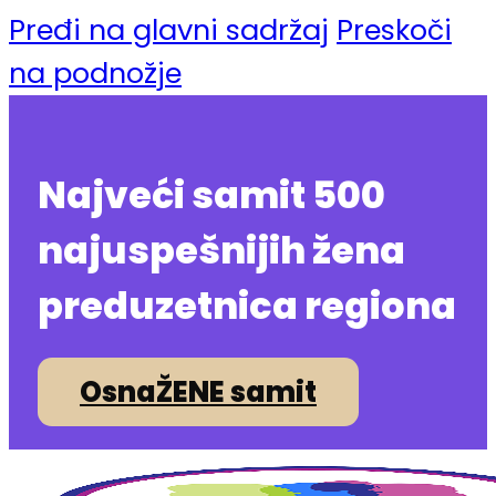
Pređi na glavni sadržaj
Preskoči
na podnožje
Najveći samit 500
najuspešnijih žena
preduzetnica regiona
OsnaŽENE samit