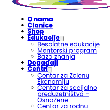
O nama
Članice
Shop
Edukacije
Besplatne edukacije
Mentorski program
Baza znanja
Događaji
Centri
Centar za Zelenu
Ekonomiju
Centar za socijalno
preduzetništvo –
OsnaŽene
Centar za rodnu