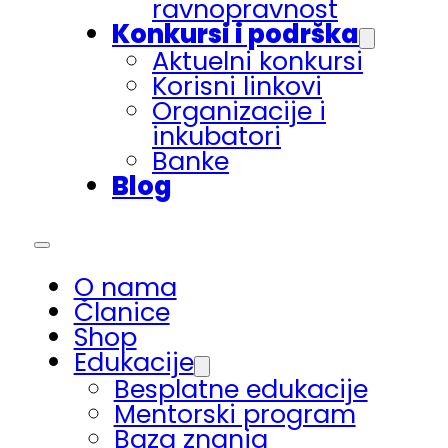
ravnopravnost
Konkursi i podrška
Aktuelni konkursi
Korisni linkovi
Organizacije i
inkubatori
Banke
Blog
O nama
Članice
Shop
Edukacije
Besplatne edukacije
Mentorski program
Baza znanja