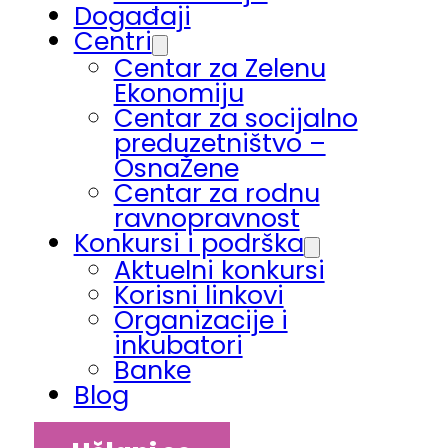
Događaji
Centri
Centar za Zelenu
Ekonomiju
Centar za socijalno
preduzetništvo –
OsnaŽene
Centar za rodnu
ravnopravnost
Konkursi i podrška
Aktuelni konkursi
Korisni linkovi
Organizacije i
inkubatori
Banke
Blog