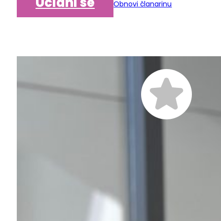
Učlani se
Obnovi članarinu