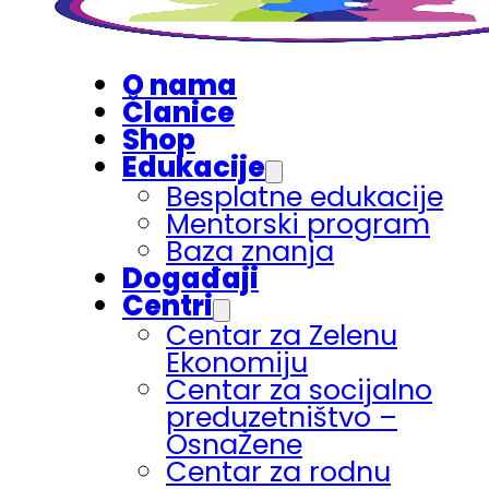
O nama
Članice
Shop
Edukacije
Besplatne edukacije
Mentorski program
Baza znanja
Događaji
Centri
Centar za Zelenu
Ekonomiju
Centar za socijalno
preduzetništvo –
OsnaŽene
Centar za rodnu