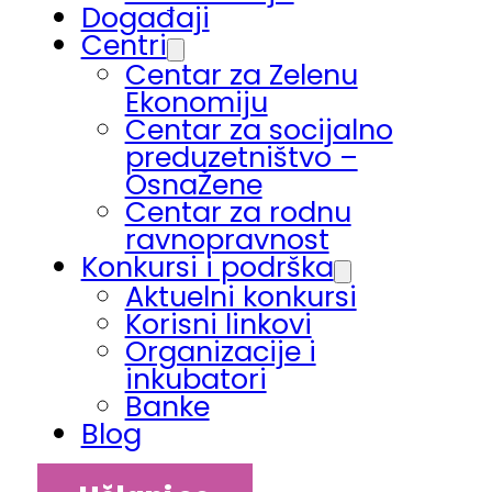
Događaji
Centri
Centar za Zelenu
Ekonomiju
Centar za socijalno
preduzetništvo –
OsnaŽene
Centar za rodnu
ravnopravnost
Konkursi i podrška
Aktuelni konkursi
Korisni linkovi
Organizacije i
inkubatori
Banke
Blog