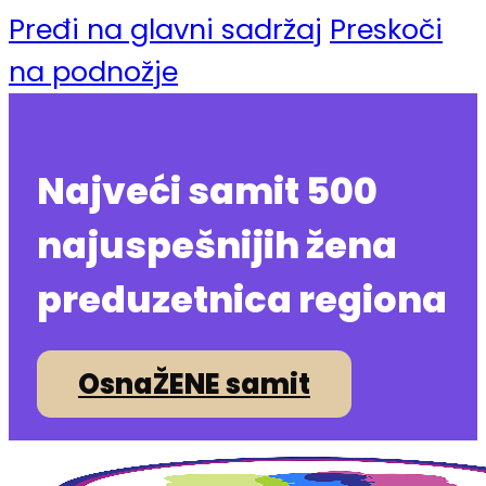
Pređi na glavni sadržaj
Preskoči
na podnožje
Najveći samit 500
najuspešnijih žena
preduzetnica regiona
OsnaŽENE samit