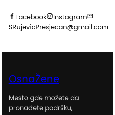
Facebook
Instagram
SRujevicPresjecan@gmail.com
OsnaŽene
Mesto gde možete da
pronađete podršku,