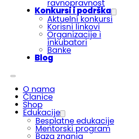
ravnopravnost
Konkursi i podrška
Aktuelni konkursi
Korisni linkovi
Organizacije i
inkubatori
Banke
Blog
O nama
Članice
Shop
Edukacije
Besplatne edukacije
Mentorski program
Baza znanja