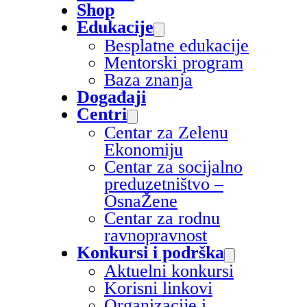
Shop
Edukacije
Besplatne edukacije
Mentorski program
Baza znanja
Događaji
Centri
Centar za Zelenu
Ekonomiju
Centar za socijalno
preduzetništvo –
OsnaŽene
Centar za rodnu
ravnopravnost
Konkursi i podrška
Aktuelni konkursi
Korisni linkovi
Organizacije i