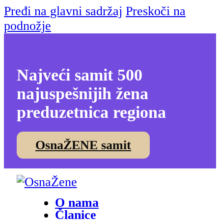
Pređi na glavni sadržaj
Preskoči na
podnožje
Najveći samit 500
najuspešnijih žena
preduzetnica regiona
OsnaŽENE samit
O nama
Članice