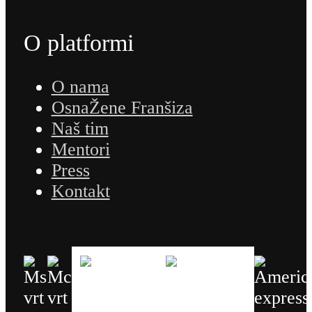
O platformi
O nama
OsnaŽene Franšiza
Naš tim
Mentori
Press
Kontakt