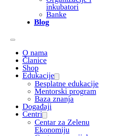
inkubatori
Banke
Blog
O nama
Članice
Shop
Edukacije
Besplatne edukacije
Mentorski program
Baza znanja
Događaji
Centri
Centar za Zelenu
Ekonomiju