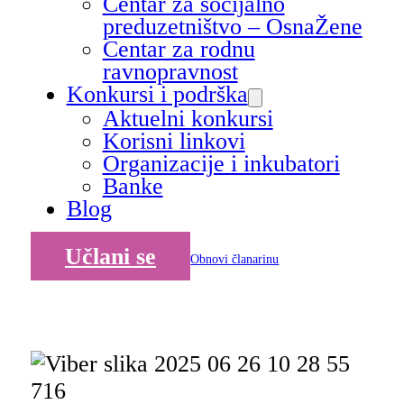
Centar za socijalno
preduzetništvo – OsnaŽene
Centar za rodnu
ravnopravnost
Konkursi i podrška
Aktuelni konkursi
Korisni linkovi
Organizacije i inkubatori
Banke
Blog
Učlani se
Obnovi članarinu