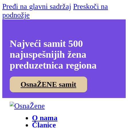
Pređi na glavni sadržaj
Preskoči na
podnožje
Najveći samit 500
najuspešnijih žena
preduzetnica regiona
OsnaŽENE samit
O nama
Članice