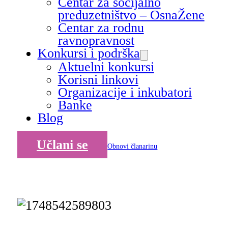
Centar za socijalno
preduzetništvo – OsnaŽene
Centar za rodnu
ravnopravnost
Konkursi i podrška
Aktuelni konkursi
Korisni linkovi
Organizacije i inkubatori
Banke
Blog
Učlani se
Obnovi članarinu