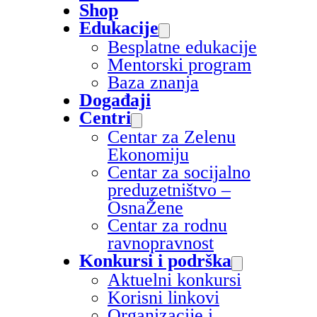
Shop
Edukacije
Besplatne edukacije
Mentorski program
Baza znanja
Događaji
Centri
Centar za Zelenu
Ekonomiju
Centar za socijalno
preduzetništvo –
OsnaŽene
Centar za rodnu
ravnopravnost
Konkursi i podrška
Aktuelni konkursi
Korisni linkovi
Organizacije i