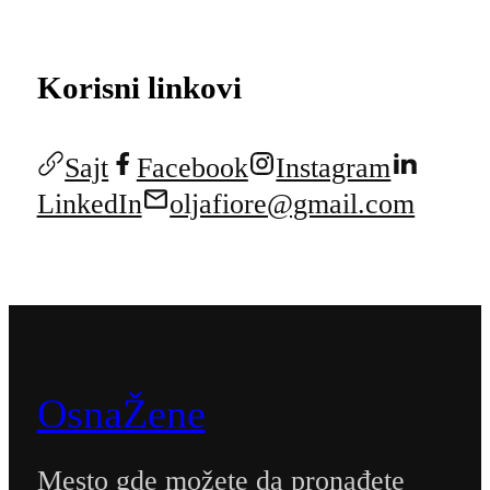
Korisni linkovi
Sajt
Facebook
Instagram
LinkedIn
oljafiore@gmail.com
OsnaŽene
Mesto gde možete da pronađete