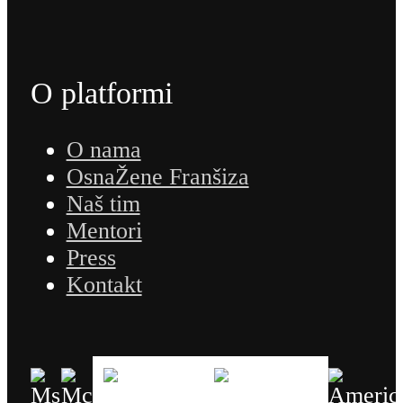
O platformi
O nama
OsnaŽene Franšiza
Naš tim
Mentori
Press
Kontakt