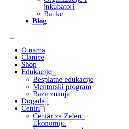
inkubatori
Banke
Blog
O nama
Članice
Shop
Edukacije
Besplatne edukacije
Mentorski program
Baza znanja
Događaji
Centri
Centar za Zelenu
Ekonomiju