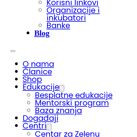
Korisni linkovi
Organizacije i
inkubatori
Banke
Blog
O nama
Članice
Shop
Edukacije
Besplatne edukacije
Mentorski program
Baza znanja
Događaji
Centri
Centar za Zelenu