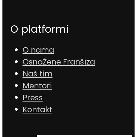
O platformi
O nama
OsnaŽene Franšiza
Naš tim
Mentori
Press
Kontakt