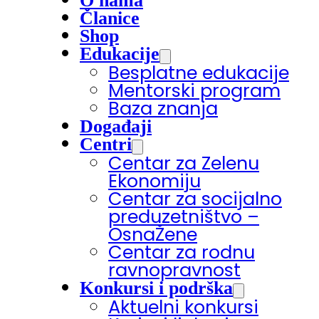
O nama
Članice
Shop
Edukacije
Besplatne edukacije
Mentorski program
Baza znanja
Događaji
Centri
Centar za Zelenu
Ekonomiju
Centar za socijalno
preduzetništvo –
OsnaŽene
Centar za rodnu
ravnopravnost
Konkursi i podrška
Aktuelni konkursi