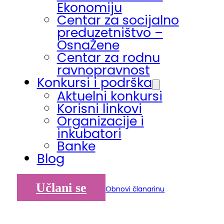
Ekonomiju
Centar za socijalno
preduzetništvo –
OsnaŽene
Centar za rodnu
ravnopravnost
Konkursi i podrška
Aktuelni konkursi
Korisni linkovi
Organizacije i
inkubatori
Banke
Blog
Učlani se
Obnovi članarinu