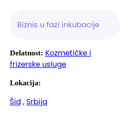
Biznis u fazi inkubacije
Kozmetičke i
Delatnost:
frizerske usluge
Lokacija:
Šid
,
Srbija