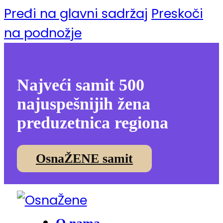
Pređi na glavni sadržaj
Preskoči
na podnožje
Najveći samit 500
najuspešnijih žena
preduzetnica regiona
OsnaŽENE samit