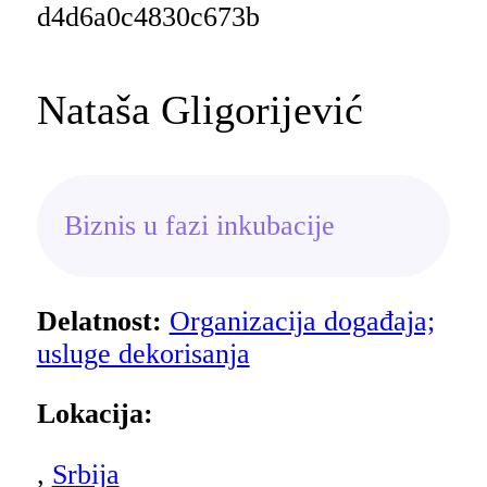
Nataša Gligorijević
Biznis u fazi inkubacije
Delatnost:
Organizacija događaja;
usluge dekorisanja
Lokacija:
,
Srbija