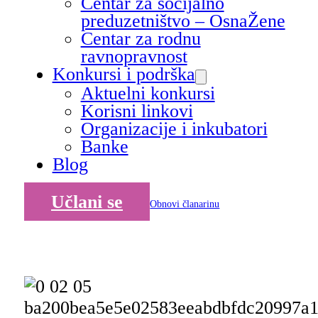
Centar za socijalno
preduzetništvo – OsnaŽene
Centar za rodnu
ravnopravnost
Konkursi i podrška
Aktuelni konkursi
Korisni linkovi
Organizacije i inkubatori
Banke
Blog
Učlani se
Obnovi članarinu