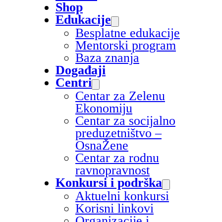
Shop
Edukacije
Besplatne edukacije
Mentorski program
Baza znanja
Događaji
Centri
Centar za Zelenu
Ekonomiju
Centar za socijalno
preduzetništvo –
OsnaŽene
Centar za rodnu
ravnopravnost
Konkursi i podrška
Aktuelni konkursi
Korisni linkovi
Organizacije i