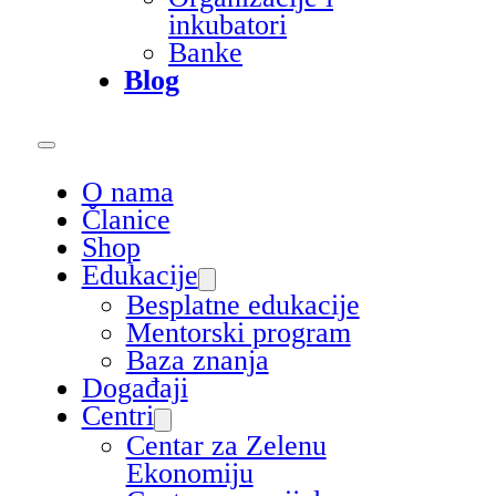
inkubatori
Banke
Blog
O nama
Članice
Shop
Edukacije
Besplatne edukacije
Mentorski program
Baza znanja
Događaji
Centri
Centar za Zelenu
Ekonomiju