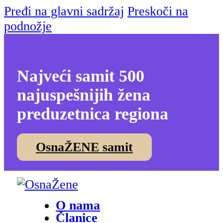
Pređi na glavni sadržaj
Preskoči na
podnožje
Najveći samit 500
najuspešnijih žena
preduzetnica regiona
OsnaŽENE samit
O nama
Članice