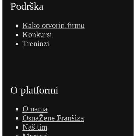
Podrška
Kako otvoriti firmu
Konkursi
Treninzi
O platformi
O nama
OsnaŽene Franšiza
Naš tim