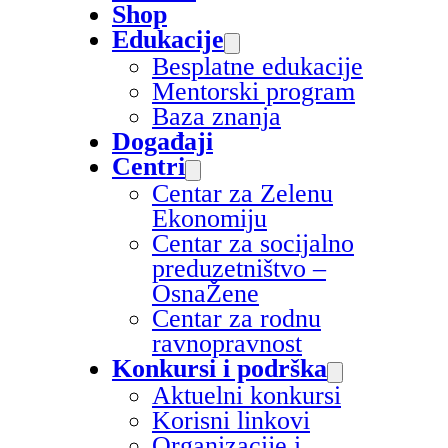
Shop
Edukacije
Besplatne edukacije
Mentorski program
Baza znanja
Događaji
Centri
Centar za Zelenu
Ekonomiju
Centar za socijalno
preduzetništvo –
OsnaŽene
Centar za rodnu
ravnopravnost
Konkursi i podrška
Aktuelni konkursi
Korisni linkovi
Organizacije i