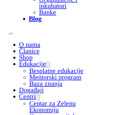
inkubatori
Banke
Blog
O nama
Članice
Shop
Edukacije
Besplatne edukacije
Mentorski program
Baza znanja
Događaji
Centri
Centar za Zelenu
Ekonomiju