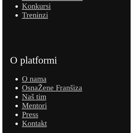
Konkursi
Treninzi
O platformi
O nama
OsnaŽene Franšiza
Naš tim
Mentori
Press
Kontakt