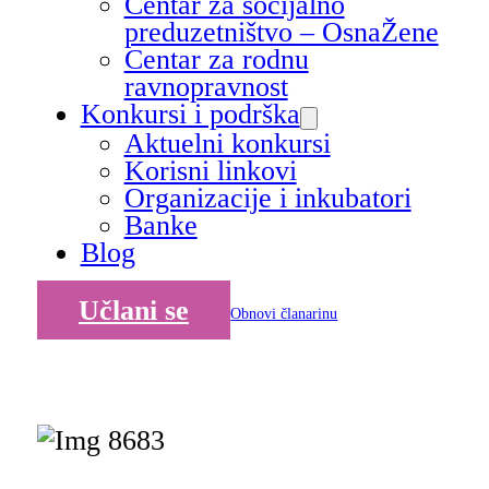
Centar za socijalno
preduzetništvo – OsnaŽene
Centar za rodnu
ravnopravnost
Konkursi i podrška
Aktuelni konkursi
Korisni linkovi
Organizacije i inkubatori
Banke
Blog
Učlani se
Obnovi članarinu