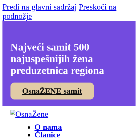
Pređi na glavni sadržaj
Preskoči na
podnožje
Najveći samit 500
najuspešnijih žena
preduzetnica regiona
OsnaŽENE samit
O nama
Članice