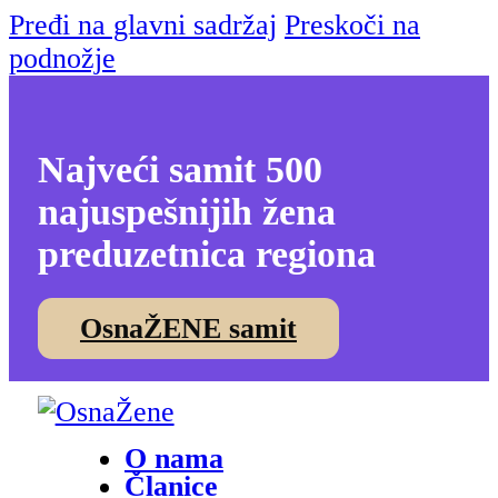
Pređi na glavni sadržaj
Preskoči na
podnožje
Najveći samit 500
najuspešnijih žena
preduzetnica regiona
OsnaŽENE samit
O nama
Članice