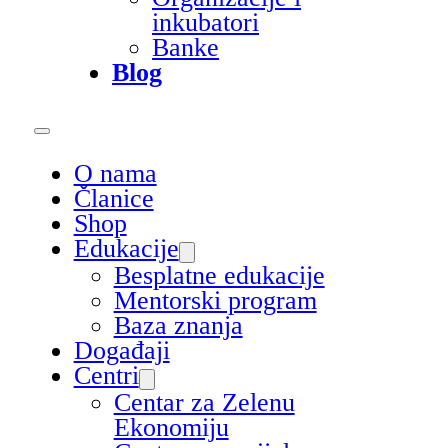
inkubatori
Banke
Blog
O nama
Članice
Shop
Edukacije
Besplatne edukacije
Mentorski program
Baza znanja
Događaji
Centri
Centar za Zelenu
Ekonomiju