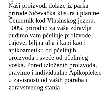
Naši proizvodi dolaze iz parka
prirode Sićevačka klisura i planine
Čemernik kod Vlasinskog jezera.
100% prirodno za vaše zdravlje
nudimo vam pčelinje proizvode,
čajeve, biljna ulja i kapi kao i
apikozmetiku od pčelinjih
proizvoda i sveće od pčelinjeg
voska. Pored izloženih proizvoda,
pravimo i individualne Apikoplekse
u zavisnosti od vaših potreba i
zdravstvenog stanja.