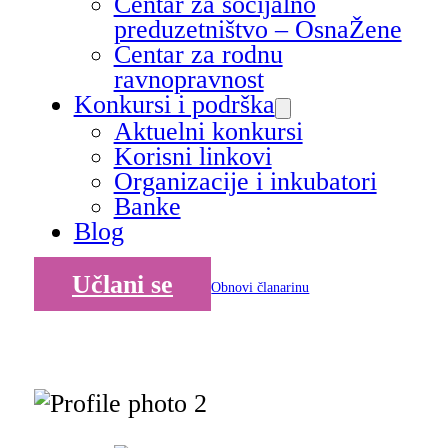
Centar za socijalno
preduzetništvo – OsnaŽene
Centar za rodnu
ravnopravnost
Konkursi i podrška
Aktuelni konkursi
Korisni linkovi
Organizacije i inkubatori
Banke
Blog
Učlani se
Obnovi članarinu