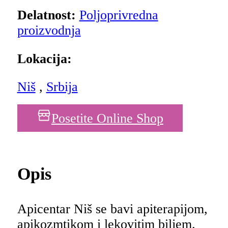
Delatnost:
Poljoprivredna
proizvodnja
Lokacija:
Niš
,
Srbija
Posetite Online Shop
Opis
Apicentar Niš se bavi apiterapijom,
apikozmtikom i lekovitim biljem.