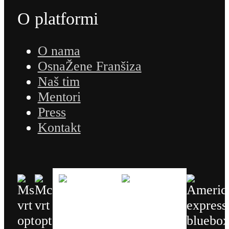
O platformi
O nama
OsnaŽene Franšiza
Naš tim
Mentori
Press
Kontakt