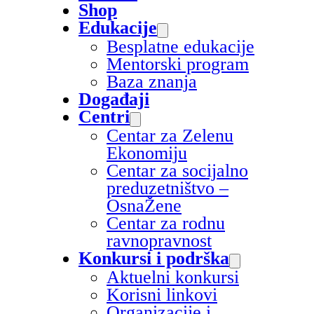
Shop
Edukacije
Besplatne edukacije
Mentorski program
Baza znanja
Događaji
Centri
Centar za Zelenu
Ekonomiju
Centar za socijalno
preduzetništvo –
OsnaŽene
Centar za rodnu
ravnopravnost
Konkursi i podrška
Aktuelni konkursi
Korisni linkovi
Organizacije i