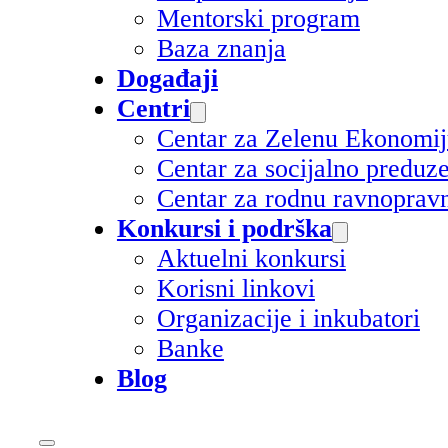
Mentorski program
Baza znanja
Događaji
Centri
Centar za Zelenu Ekonomi
Centar za socijalno preduz
Centar za rodnu ravnoprav
Konkursi i podrška
Aktuelni konkursi
Korisni linkovi
Organizacije i inkubatori
Banke
Blog