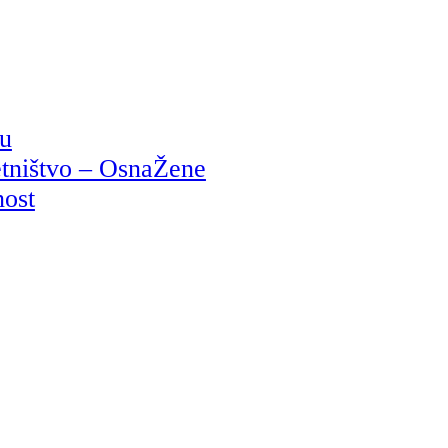
ju
etništvo – OsnaŽene
nost