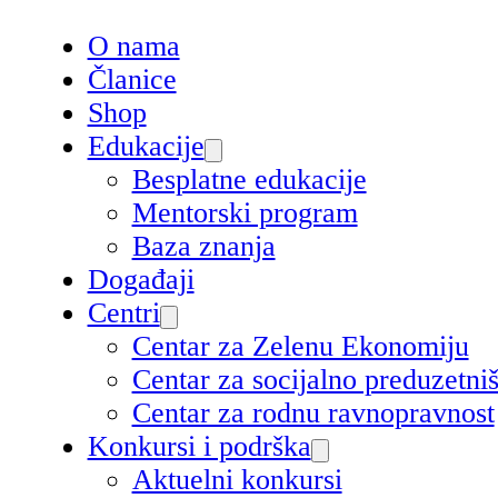
O nama
Članice
Shop
Edukacije
Besplatne edukacije
Mentorski program
Baza znanja
Događaji
Centri
Centar za Zelenu Ekonomiju
Centar za socijalno preduzetn
Centar za rodnu ravnopravnost
Konkursi i podrška
Aktuelni konkursi