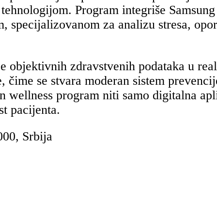
tehnologijom. Program integriše Samsung 
m, specijalizovanom za analizu stresa, op
 objektivnih zdravstvenih podataka u rea
 čime se stvara moderan sistem prevencije
n wellness program niti samo digitalna apli
t pacijenta.
00, Srbija