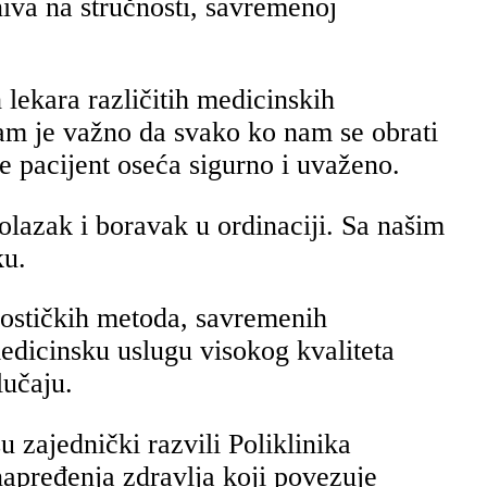
niva na stručnosti, savremenoj
 lekara različitih medicinskih
 nam je važno da svako ko nam se obrati
e pacijent oseća sigurno i uvaženo.
lazak i boravak u ordinaciji. Sa našim
ku.
ostičkih metoda, savremenih
medicinsku uslugu visokog kvaliteta
lučaju.
u zajednički razvili Poliklinika
napređenja zdravlja koji povezuje