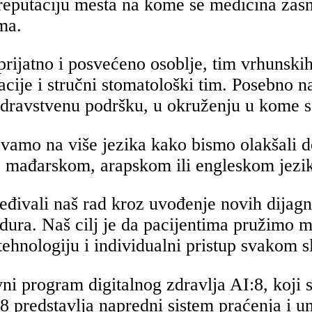
o reputaciju mesta na kome se medicina zas
ima.
prijatno i posvećeno osoblje, tim vrhunskih
inacije i stručni stomatološki tim. Posebno
 zdravstvenu podršku, u okruženju u kome s
mo na više jezika kako bismo olakšali do
 mađarskom, arapskom ili engleskom jezi
đivali naš rad kroz uvođenje novih dijagn
edura. Naš cilj je da pacijentima pružimo 
tehnologiju i individualni pristup svakom s
ni program digitalnog zdravlja AI:8, koji s
 predstavlja napredni sistem praćenja i u