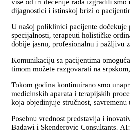
više od tri decenije rada izgradili sm
dijagnostici i istinskoj brizi o pacijent
U našoj poliklinici pacijente dočekuje 
specijalnosti, terapeuti holističke ord
dobije jasnu, profesionalnu i pažljivu
Komunikaciju sa pacijentima omogućava
timom možete razgovarati na srpskom,
Tokom godina kontinuirano smo unapre
medicinskih aparata i terapijskih proc
koja objedinjuje stručnost, savremenu 
Posebnu vrednost predstavlja i inovativ
Badawi i Skenderovic Consultants. AI:8