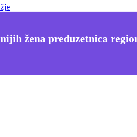
žje
nijih žena preduzetnica regio