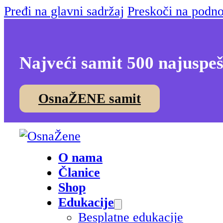
Pređi na glavni sadržaj
Preskoči na podno
Najveći samit 500 najuspeš
OsnaŽENE samit
O nama
Članice
Shop
Edukacije
Besplatne edukacije