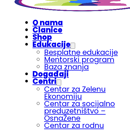
O nama
Članice
Shop
Edukacije
Besplatne edukacije
Mentorski program
Baza znanja
Događaji
Centri
Centar za Zelenu
Ekonomiju
Centar za socijalno
preduzetništvo –
OsnaŽene
Centar za rodnu