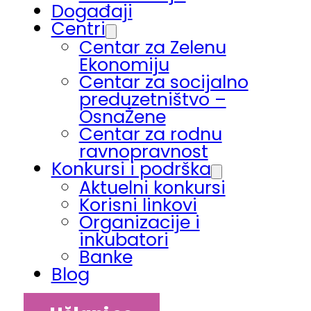
Događaji
Centri
Centar za Zelenu
Ekonomiju
Centar za socijalno
preduzetništvo –
OsnaŽene
Centar za rodnu
ravnopravnost
Konkursi i podrška
Aktuelni konkursi
Korisni linkovi
Organizacije i
inkubatori
Banke
Blog