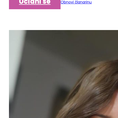
Učlani se
Obnovi članarinu