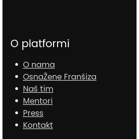
O platformi
O nama
OsnaŽene Franšiza
Naš tim
Mentori
Press
Kontakt