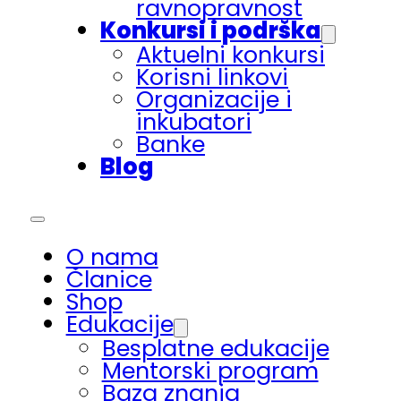
ravnopravnost
Konkursi i podrška
Aktuelni konkursi
Korisni linkovi
Organizacije i
inkubatori
Banke
Blog
O nama
Članice
Shop
Edukacije
Besplatne edukacije
Mentorski program
Baza znanja