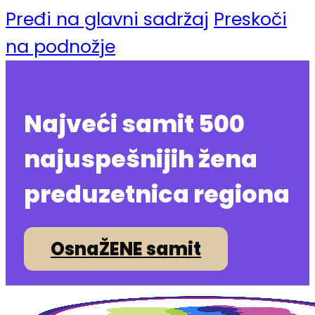
Pređi na glavni sadržaj
Preskoči
na podnožje
Najveći samit 500
najuspešnijih žena
preduzetnica regiona
OsnaŽENE samit