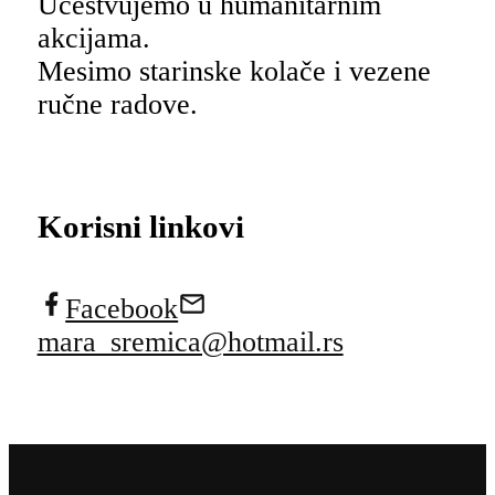
Učestvujemo u humanitarnim
akcijama.
Mesimo starinske kolače i vezene
ručne radove.
Korisni linkovi
Facebook
mara_sremica@hotmail.rs