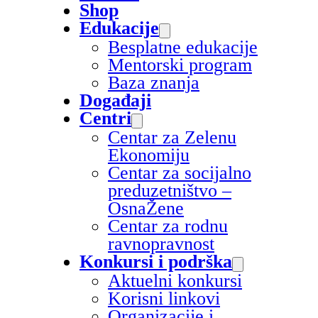
Shop
Edukacije
Besplatne edukacije
Mentorski program
Baza znanja
Događaji
Centri
Centar za Zelenu
Ekonomiju
Centar za socijalno
preduzetništvo –
OsnaŽene
Centar za rodnu
ravnopravnost
Konkursi i podrška
Aktuelni konkursi
Korisni linkovi
Organizacije i