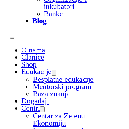
inkubatori
Banke
Blog
O nama
Članice
Shop
Edukacije
Besplatne edukacije
Mentorski program
Baza znanja
Događaji
Centri
Centar za Zelenu
Ekonomiju