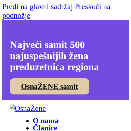
Pređi na glavni sadržaj
Preskoči na
podnožje
Najveći samit 500
najuspešnijih žena
preduzetnica regiona
OsnaŽENE samit
O nama
Članice