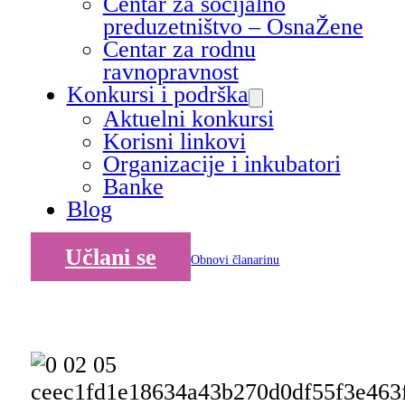
Centar za socijalno
preduzetništvo – OsnaŽene
Centar za rodnu
ravnopravnost
Konkursi i podrška
Aktuelni konkursi
Korisni linkovi
Organizacije i inkubatori
Banke
Blog
Učlani se
Obnovi članarinu