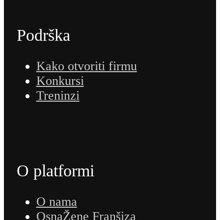
Podrška
Kako otvoriti firmu
Konkursi
Treninzi
O platformi
O nama
OsnaŽene Franšiza