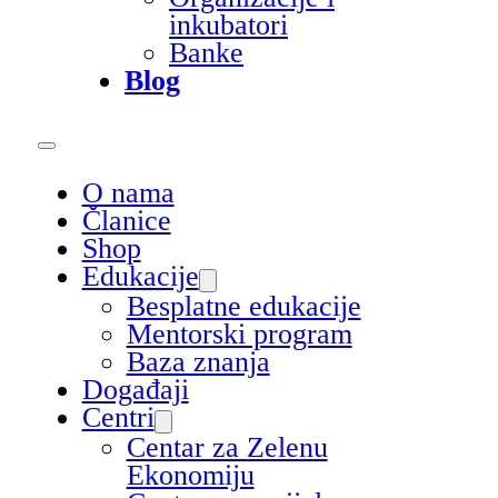
inkubatori
Banke
Blog
O nama
Članice
Shop
Edukacije
Besplatne edukacije
Mentorski program
Baza znanja
Događaji
Centri
Centar za Zelenu
Ekonomiju