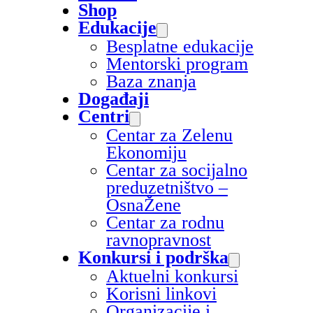
Shop
Edukacije
Besplatne edukacije
Mentorski program
Baza znanja
Događaji
Centri
Centar za Zelenu
Ekonomiju
Centar za socijalno
preduzetništvo –
OsnaŽene
Centar za rodnu
ravnopravnost
Konkursi i podrška
Aktuelni konkursi
Korisni linkovi
Organizacije i