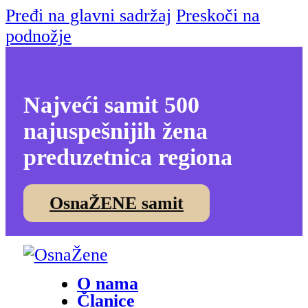
Pređi na glavni sadržaj
Preskoči na
podnožje
Najveći samit 500
najuspešnijih žena
preduzetnica regiona
OsnaŽENE samit
O nama
Članice