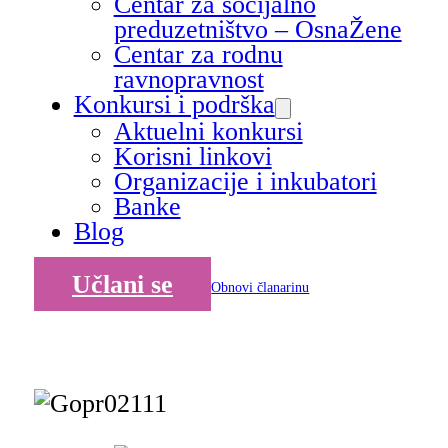
Centar za socijalno
preduzetništvo – OsnaŽene
Centar za rodnu
ravnopravnost
Konkursi i podrška
Aktuelni konkursi
Korisni linkovi
Organizacije i inkubatori
Banke
Blog
Učlani se
Obnovi članarinu