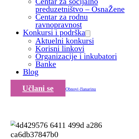
Centar za socijalno
preduzetništvo – OsnaŽene
Centar za rodnu
ravnopravnost
Konkursi i podrška
Aktuelni konkursi
Korisni linkovi
Organizacije i inkubatori
Banke
Blog
Učlani se
Obnovi članarinu