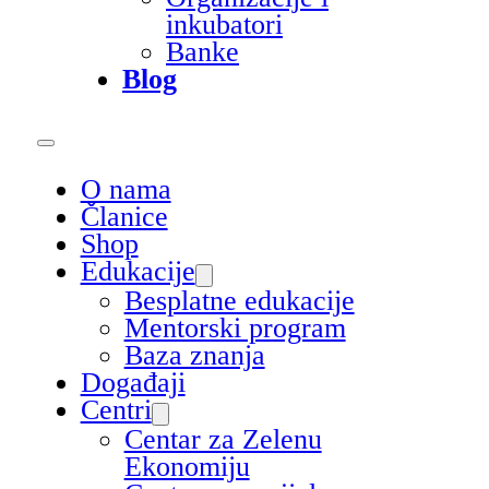
inkubatori
Banke
Blog
O nama
Članice
Shop
Edukacije
Besplatne edukacije
Mentorski program
Baza znanja
Događaji
Centri
Centar za Zelenu
Ekonomiju