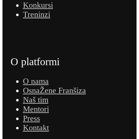
Konkursi
Treninzi
O platformi
O nama
OsnaŽene Franšiza
Naš tim
Mentori
Press
Kontakt