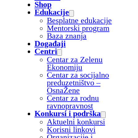
Shop
Edukacije
Besplatne edukacije
Mentorski program
Baza znanja
Događaji
Centri
Centar za Zelenu
Ekonomiju
Centar za socijalno
preduzetništvo –
OsnaŽene
Centar za rodnu
ravnopravnost
Konkursi i podrška
Aktuelni konkursi
Korisni linkovi
Organizacije i