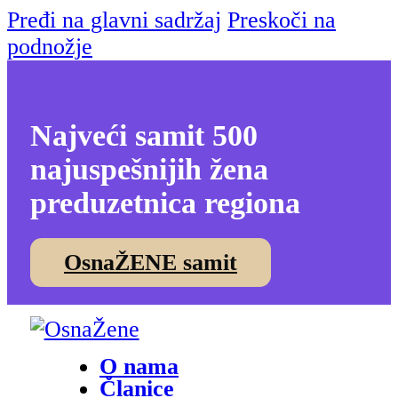
Pređi na glavni sadržaj
Preskoči na
podnožje
Najveći samit 500
najuspešnijih žena
preduzetnica regiona
OsnaŽENE samit
O nama
Članice