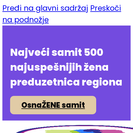
Pređi na glavni sadržaj
Preskoči
na podnožje
Najveći samit 500
najuspešnijih žena
preduzetnica regiona
OsnaŽENE samit