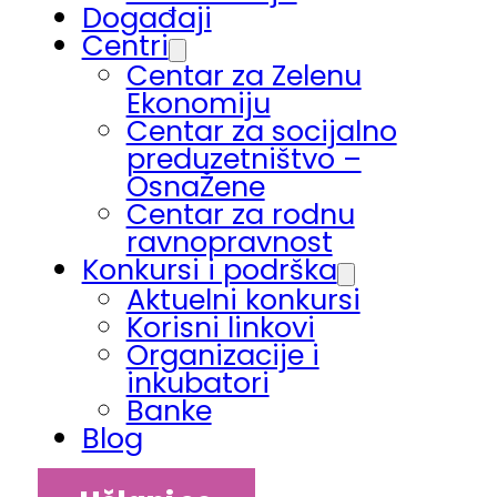
Događaji
Centri
Centar za Zelenu
Ekonomiju
Centar za socijalno
preduzetništvo –
OsnaŽene
Centar za rodnu
ravnopravnost
Konkursi i podrška
Aktuelni konkursi
Korisni linkovi
Organizacije i
inkubatori
Banke
Blog