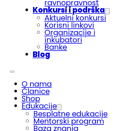
ravnopravnost
Konkursi i podrška
Aktuelni konkursi
Korisni linkovi
Organizacije i
inkubatori
Banke
Blog
O nama
Članice
Shop
Edukacije
Besplatne edukacije
Mentorski program
Baza znanja