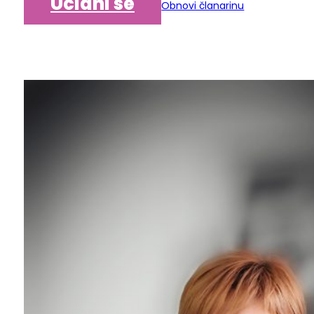
Učlani se
Obnovi članarinu