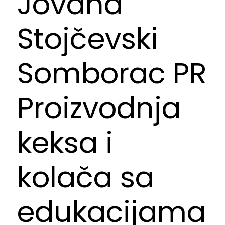
Jovana
Stojčevski
Somborac PR
Proizvodnja
keksa i
kolača sa
edukacijama