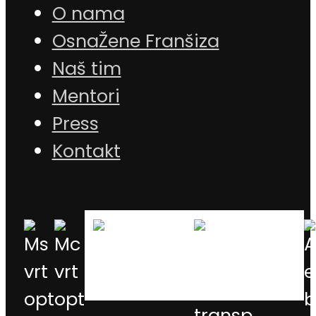
O nama
OsnaŽene Franšiza
Naš tim
Mentori
Press
Kontakt