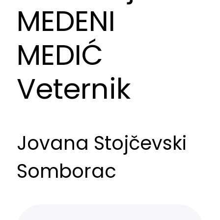
MEDENI
MEDIĆ
Veternik
Jovana Stojčevski
Somborac