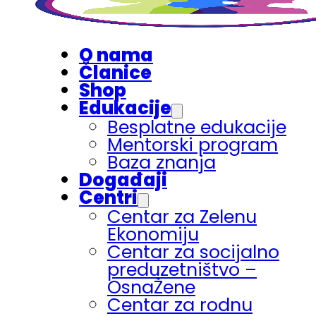
O nama
Članice
Shop
Edukacije
Besplatne edukacije
Mentorski program
Baza znanja
Događaji
Centri
Centar za Zelenu
Ekonomiju
Centar za socijalno
preduzetništvo –
OsnaŽene
Centar za rodnu