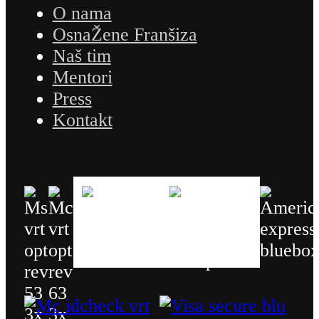
O nama
OsnaŽene Franšiza
Naš tim
Mentori
Press
Kontakt