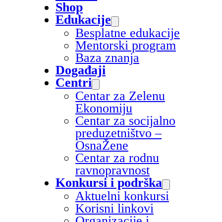
Shop
Edukacije
Besplatne edukacije
Mentorski program
Baza znanja
Događaji
Centri
Centar za Zelenu
Ekonomiju
Centar za socijalno
preduzetništvo –
OsnaŽene
Centar za rodnu
ravnopravnost
Konkursi i podrška
Aktuelni konkursi
Korisni linkovi
Organizacije i