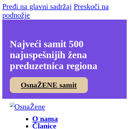
Pređi na glavni sadržaj
Preskoči na
podnožje
Najveći samit 500
najuspešnijih žena
preduzetnica regiona
OsnaŽENE samit
O nama
Članice