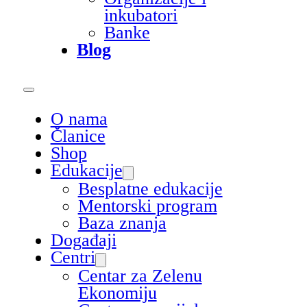
inkubatori
Banke
Blog
O nama
Članice
Shop
Edukacije
Besplatne edukacije
Mentorski program
Baza znanja
Događaji
Centri
Centar za Zelenu
Ekonomiju