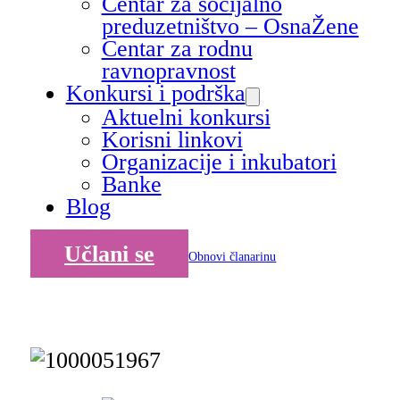
Centar za socijalno
preduzetništvo – OsnaŽene
Centar za rodnu
ravnopravnost
Konkursi i podrška
Aktuelni konkursi
Korisni linkovi
Organizacije i inkubatori
Banke
Blog
Učlani se
Obnovi članarinu