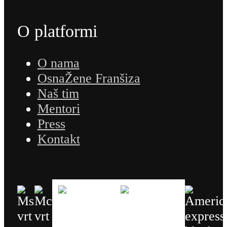
O platformi
O nama
OsnaŽene Franšiza
Naš tim
Mentori
Press
Kontakt