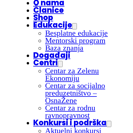
O nama
Članice
Shop
Edukacije
Besplatne edukacije
Mentorski program
Baza znanja
Događaji
Centri
Centar za Zelenu
Ekonomiju
Centar za socijalno
preduzetništvo –
OsnaŽene
Centar za rodnu
ravnopravnost
Konkursi i podrška
Aktuelni konkursi