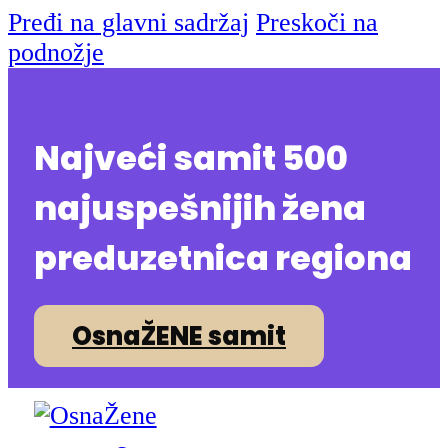
Pređi na glavni sadržaj
Preskoči na
podnožje
Najveći samit 500
najuspešnijih žena
preduzetnica regiona
OsnaŽENE samit