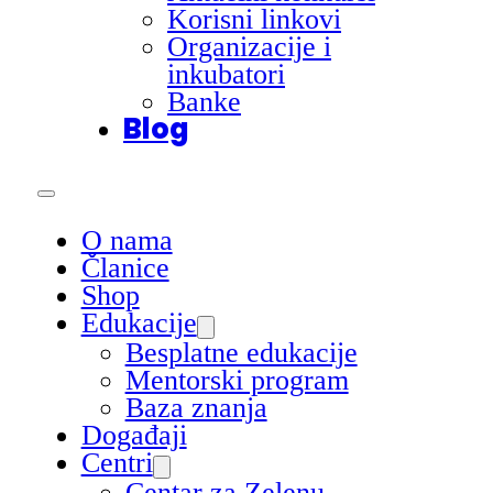
Korisni linkovi
Organizacije i
inkubatori
Banke
Blog
O nama
Članice
Shop
Edukacije
Besplatne edukacije
Mentorski program
Baza znanja
Događaji
Centri
Centar za Zelenu