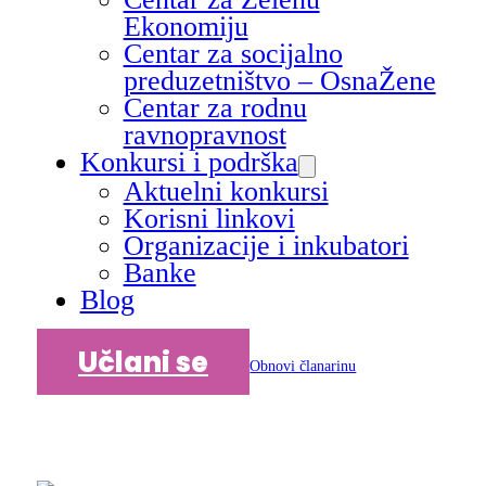
Ekonomiju
Centar za socijalno
preduzetništvo – OsnaŽene
Centar za rodnu
ravnopravnost
Konkursi i podrška
Aktuelni konkursi
Korisni linkovi
Organizacije i inkubatori
Banke
Blog
Učlani se
Obnovi članarinu