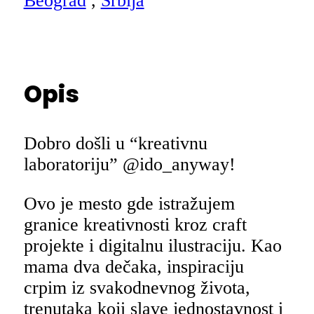
Beograd
,
Srbija
Opis
Dobro došli u “kreativnu
laboratoriju” @ido_anyway!
Ovo je mesto gde istražujem
granice kreativnosti kroz craft
projekte i digitalnu ilustraciju. Kao
mama dva dečaka, inspiraciju
crpim iz svakodnevnog života,
trenutaka koji slave jednostavnost i