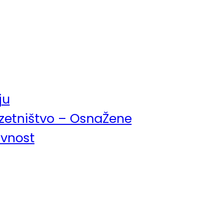
ju
uzetništvo – OsnaŽene
avnost