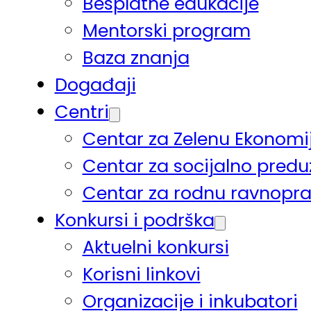
Besplatne edukacije
Mentorski program
Baza znanja
Događaji
Centri
Centar za Zelenu Ekonomi
Centar za socijalno pred
Centar za rodnu ravnopr
Konkursi i podrška
Aktuelni konkursi
Korisni linkovi
Organizacije i inkubatori