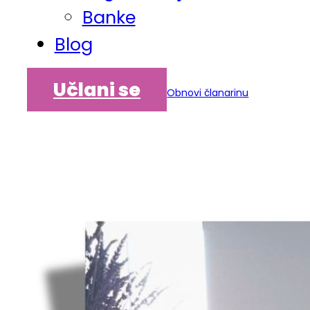
Banke
Blog
Učlani se
Obnovi članarinu