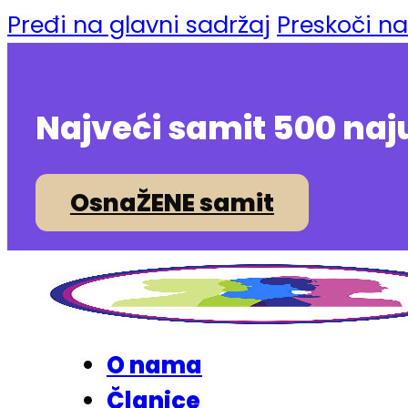
Pređi na glavni sadržaj
Preskoči n
Najveći samit 500 naj
OsnaŽENE samit
O nama
Članice