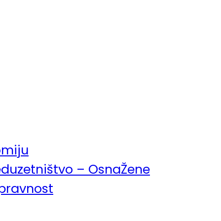
omiju
eduzetništvo – OsnaŽene
pravnost