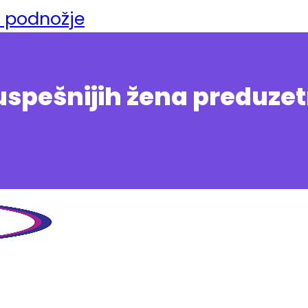
a podnožje
uspešnijih žena preduzet