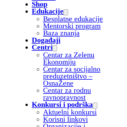
Shop
Edukacije
Besplatne edukacije
Mentorski program
Baza znanja
Događaji
Centri
Centar za Zelenu
Ekonomiju
Centar za socijalno
preduzetništvo –
OsnaŽene
Centar za rodnu
ravnopravnost
Konkursi i podrška
Aktuelni konkursi
Korisni linkovi
Organizacije i