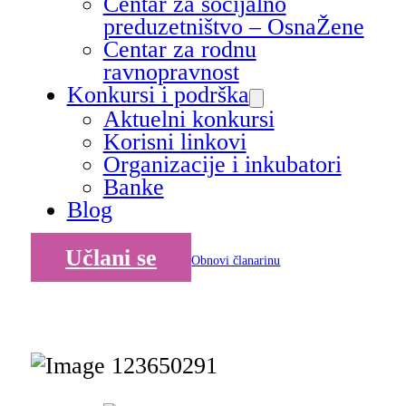
Centar za socijalno
preduzetništvo – OsnaŽene
Centar za rodnu
ravnopravnost
Konkursi i podrška
Aktuelni konkursi
Korisni linkovi
Organizacije i inkubatori
Banke
Blog
Učlani se
Obnovi članarinu