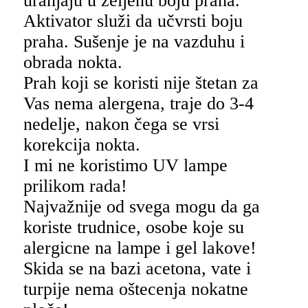
uranjaju u željenu boju praha.
Aktivator služi da učvrsti boju
praha. Sušenje je na vazduhu i
obrada nokta.
Prah koji se koristi nije štetan za
Vas nema alergena, traje do 3-4
nedelje, nakon čega se vrsi
korekcija nokta.
I mi ne koristimo UV lampe
prilikom rada!
Najvažnije od svega mogu da ga
koriste trudnice, osobe koje su
alergicne na lampe i gel lakove!
Skida se na bazi acetona, vate i
turpije nema oštecenja nokatne