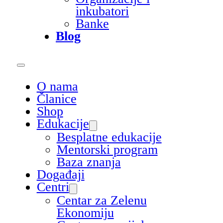
inkubatori
Banke
Blog
O nama
Članice
Shop
Edukacije
Besplatne edukacije
Mentorski program
Baza znanja
Događaji
Centri
Centar za Zelenu
Ekonomiju