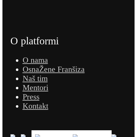
O platformi
O nama
OsnaŽene Franšiza
Naš tim
Mentori
Press
Kontakt