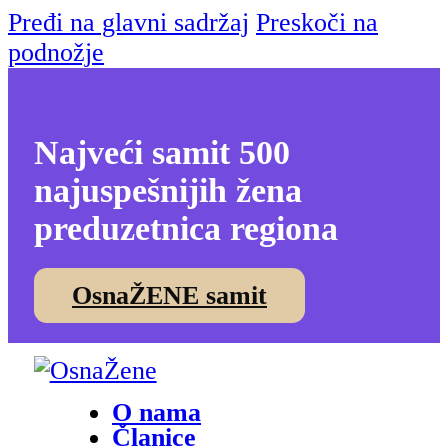
Pređi na glavni sadržaj
Preskoči na
podnožje
Najveći samit 500
najuspešnijih žena
preduzetnica regiona
OsnaŽENE samit
O nama
Članice