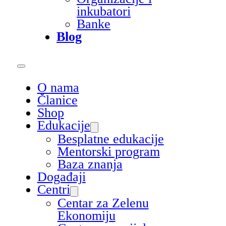
inkubatori
Banke
Blog
O nama
Članice
Shop
Edukacije
Besplatne edukacije
Mentorski program
Baza znanja
Događaji
Centri
Centar za Zelenu
Ekonomiju