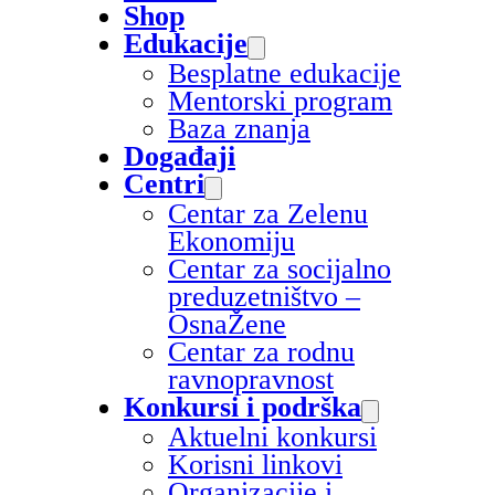
Shop
Edukacije
Besplatne edukacije
Mentorski program
Baza znanja
Događaji
Centri
Centar za Zelenu
Ekonomiju
Centar za socijalno
preduzetništvo –
OsnaŽene
Centar za rodnu
ravnopravnost
Konkursi i podrška
Aktuelni konkursi
Korisni linkovi
Organizacije i