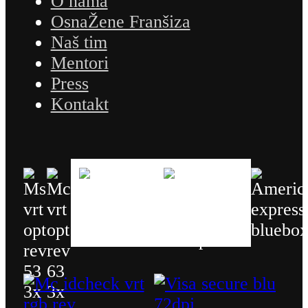
O nama
OsnaŽene Franšiza
Naš tim
Mentori
Press
Kontakt