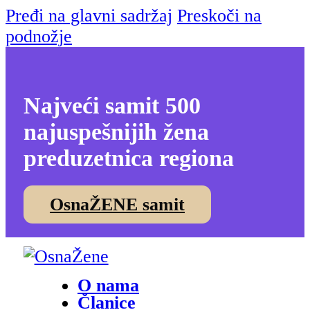
Pređi na glavni sadržaj
Preskoči na
podnožje
Najveći samit 500
najuspešnijih žena
preduzetnica regiona
OsnaŽENE samit
O nama
Članice