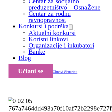
Centar za socijalno
preduzetništvo – OsnaŽene
Centar za rodnu
ravnopravnost
Konkursi i podrška
Aktuelni konkursi
Korisni linkovi
Organizacije i inkubatori
Banke
Blog
Učlani se
Obnovi članarinu