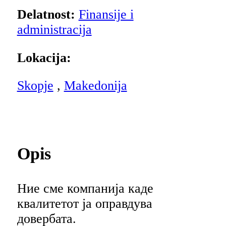
Delatnost:
Finansije i
administracija
Lokacija:
Skopje
,
Makedonija
Opis
Ние сме компанија каде
квалитетот ја оправдува
довербата.