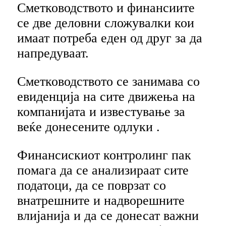
Сметководството и финансиите
се две деловни сложувалки кои
имаат потреба еден од друг за да
напредуваат.
Сметководството се занимава со
евиденција на сите движења на
компанијата и известување за
веќе донесените одлуки .
Финансискиот контролинг пак
помага да се анализираат сите
податоци, да се поврзат со
внатрешните и надворешните
влијанија и да се донесат важни