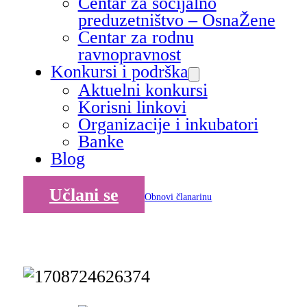
Centar za socijalno
preduzetništvo – OsnaŽene
Centar za rodnu
ravnopravnost
Konkursi i podrška
Aktuelni konkursi
Korisni linkovi
Organizacije i inkubatori
Banke
Blog
Učlani se
Obnovi članarinu