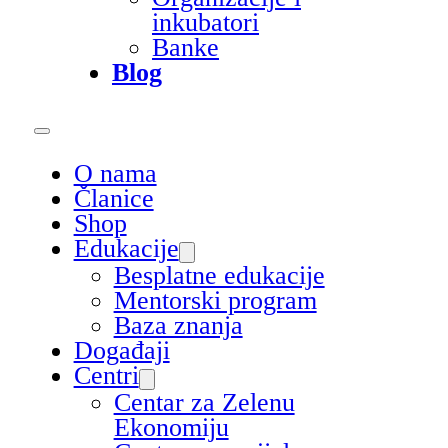
inkubatori
Banke
Blog
O nama
Članice
Shop
Edukacije
Besplatne edukacije
Mentorski program
Baza znanja
Događaji
Centri
Centar za Zelenu
Ekonomiju