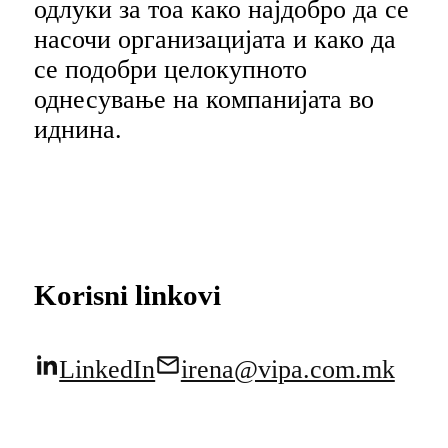
одлуки за тоа како најдобро да се
насочи организацијата и како да
се подобри целокупното
однесување на компанијата во
иднина.
Korisni linkovi
LinkedIn
irena@vipa.com.mk