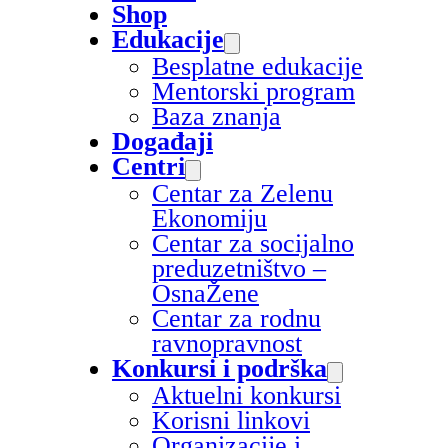
Shop
Edukacije
Besplatne edukacije
Mentorski program
Baza znanja
Događaji
Centri
Centar za Zelenu
Ekonomiju
Centar za socijalno
preduzetništvo –
OsnaŽene
Centar za rodnu
ravnopravnost
Konkursi i podrška
Aktuelni konkursi
Korisni linkovi
Organizacije i