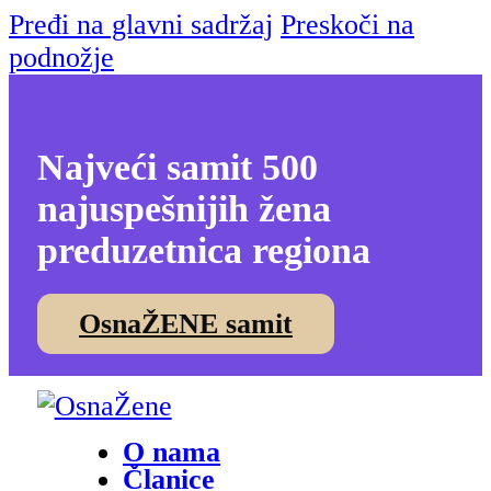
Pređi na glavni sadržaj
Preskoči na
podnožje
Najveći samit 500
najuspešnijih žena
preduzetnica regiona
OsnaŽENE samit
O nama
Članice