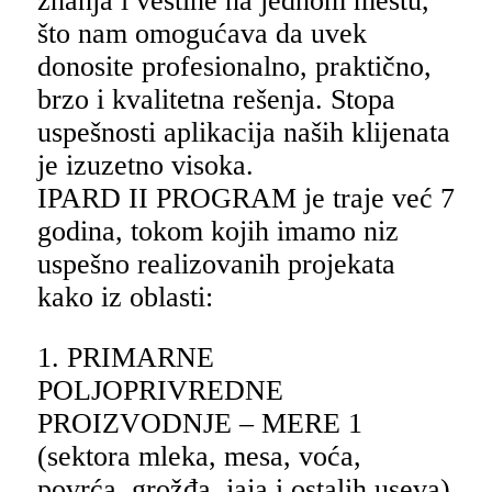
znanja i veštine na jednom mestu,
što nam omogućava da uvek
donosite profesionalno, praktično,
brzo i kvalitetna rešenja. Stopa
uspešnosti aplikacija naših klijenata
je izuzetno visoka.
IPARD II PROGRAM je traje već 7
godina, tokom kojih imamo niz
uspešno realizovanih projekata
kako iz oblasti:
1. PRIMARNE
POLJOPRIVREDNE
PROIZVODNJE – MERE 1
(sektora mleka, mesa, voća,
povrća, grožđa, jaja i ostalih useva)