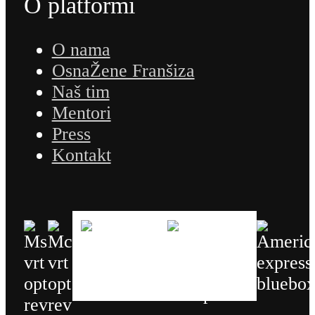
O platformi
O nama
OsnaŽene Franšiza
Naš tim
Mentori
Press
Kontakt