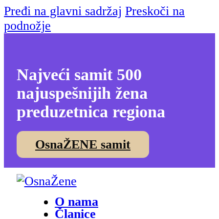
Pređi na glavni sadržaj
Preskoči na
podnožje
Najveći samit 500
najuspešnijih žena
preduzetnica regiona
OsnaŽENE samit
O nama
Članice