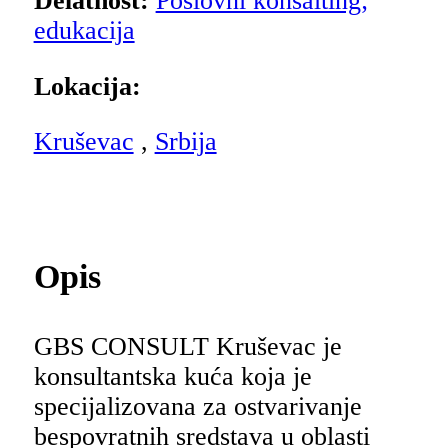
Delatnost:
Poslovni konsalting;
edukacija
Lokacija:
Kruševac
,
Srbija
Opis
GBS CONSULT Kruševac je
konsultantska kuća koja je
specijalizovana za ostvarivanje
bespovratnih sredstava u oblasti