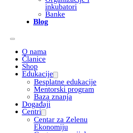
inkubatori
Banke
Blog
O nama
Članice
Shop
Edukacije
Besplatne edukacije
Mentorski program
Baza znanja
Događaji
Centri
Centar za Zelenu
Ekonomiju