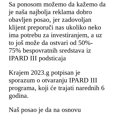
Sa ponosom možemo da kažemo da
je naša najbolja reklama dobro
obavljen posao, jer zadovoljan
klijent preporuči nas ukoliko neko
ima potrebu za investiranjem, a uz
to još može da ostvari od 50%-
75% bespovratnih sredstava iz
IPARD III podsticaja
Krajem 2023.g potpisan je
sporazum o otvaranju IPARD III
programa, koji će trajati narednih 6
godina.
Naš posao je da na osnovu