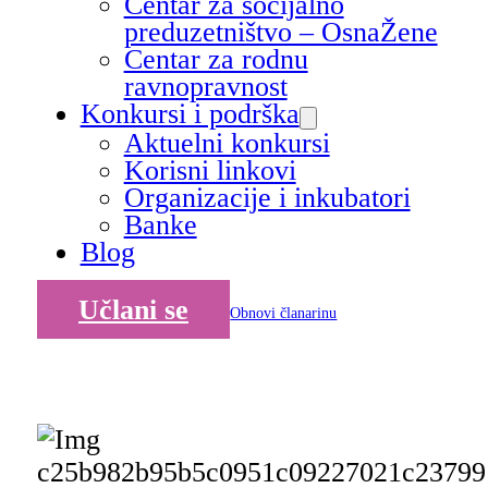
Centar za socijalno
preduzetništvo – OsnaŽene
Centar za rodnu
ravnopravnost
Konkursi i podrška
Aktuelni konkursi
Korisni linkovi
Organizacije i inkubatori
Banke
Blog
Učlani se
Obnovi članarinu