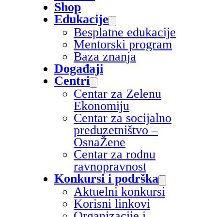
Shop
Edukacije
Besplatne edukacije
Mentorski program
Baza znanja
Događaji
Centri
Centar za Zelenu
Ekonomiju
Centar za socijalno
preduzetništvo –
OsnaŽene
Centar za rodnu
ravnopravnost
Konkursi i podrška
Aktuelni konkursi
Korisni linkovi
Organizacije i