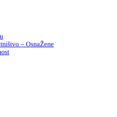
ju
etništvo – OsnaŽene
nost