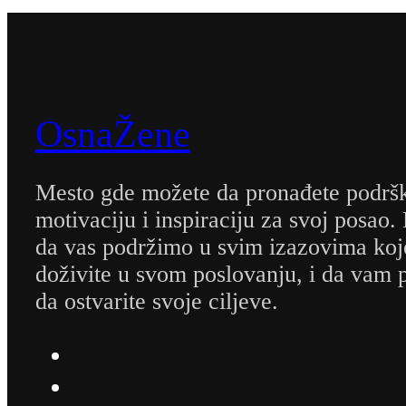
OsnaŽene
Mesto gde možete da pronađete podrš
motivaciju i inspiraciju za svoj posao.
da vas podržimo u svim izazovima koj
doživite u svom poslovanju, i da va
da ostvarite svoje ciljeve.