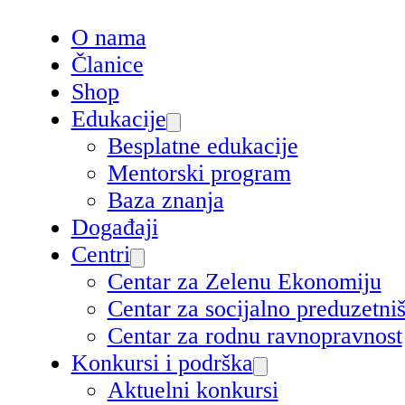
O nama
Članice
Shop
Edukacije
Besplatne edukacije
Mentorski program
Baza znanja
Događaji
Centri
Centar za Zelenu Ekonomiju
Centar za socijalno preduzetn
Centar za rodnu ravnopravnost
Konkursi i podrška
Aktuelni konkursi