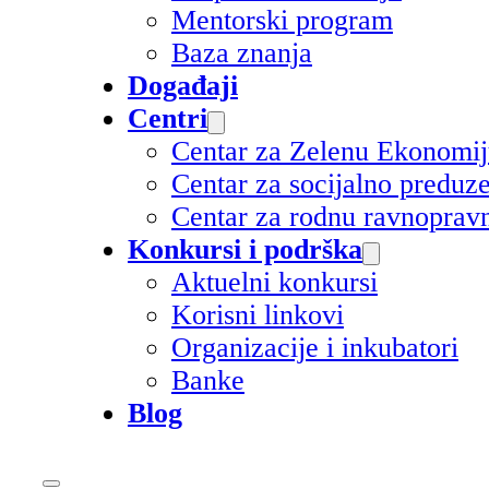
Mentorski program
Baza znanja
Događaji
Centri
Centar za Zelenu Ekonomi
Centar za socijalno preduz
Centar za rodnu ravnoprav
Konkursi i podrška
Aktuelni konkursi
Korisni linkovi
Organizacije i inkubatori
Banke
Blog