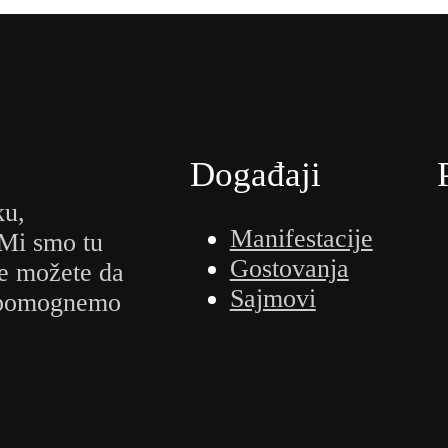
Događaji
ku,
Manifestacije
 Mi smo tu
Gostovanja
e možete da
Sajmovi
m pomognemo