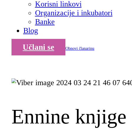
Korisni linkovi
Organizacije i inkubatori
Banke
Blog
Učlani se
Obnovi članarinu
Ennine knjige