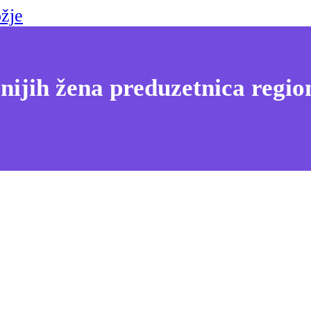
žje
nijih žena preduzetnica regio