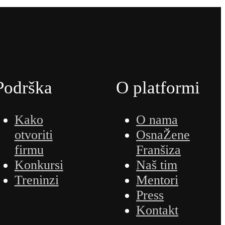
Podrška
O platformi
Kako
O nama
otvoriti
OsnaŽene
firmu
Franšiza
Konkursi
Naš tim
Treninzi
Mentori
Press
Kontakt