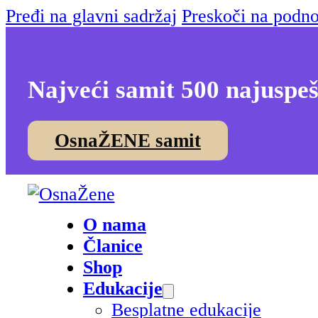
Pređi na glavni sadržaj
Preskoči na podno
Najveći samit 500 najuspeš
OsnaŽENE samit
O nama
Članice
Shop
Edukacije
Besplatne edukacije