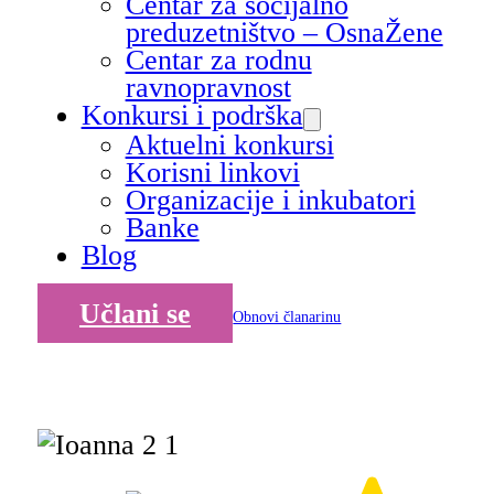
Centar za socijalno
preduzetništvo – OsnaŽene
Centar za rodnu
ravnopravnost
Konkursi i podrška
Aktuelni konkursi
Korisni linkovi
Organizacije i inkubatori
Banke
Blog
Učlani se
Obnovi članarinu