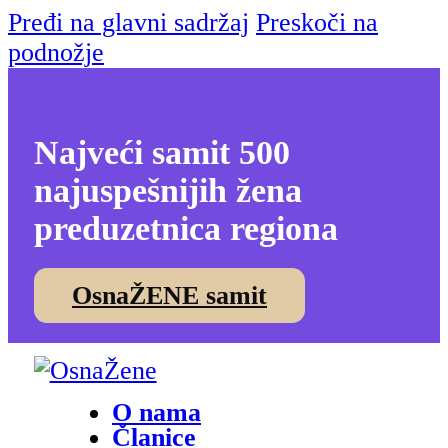
Pređi na glavni sadržaj
Preskoči na
podnožje
Najveći samit 500
najuspešnijih žena
preduzetnica regiona
OsnaŽENE samit
O nama
Članice