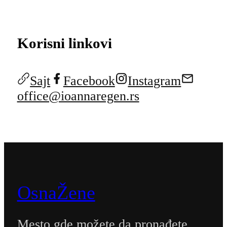
Korisni linkovi
Sajt
Facebook
Instagram
office@ioannaregen.rs
OsnaŽene
Mesto gde možete da pronađete