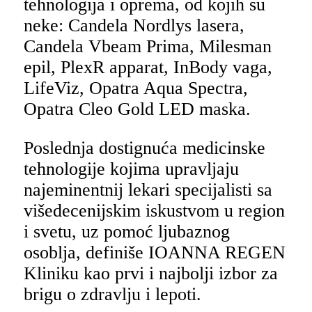
tehnologija i oprema, od kojih su
neke: Candela Nordlys lasera,
Candela Vbeam Prima, Milesman
epil, PlexR apparat, InBody vaga,
LifeViz, Opatra Aqua Spectra,
Opatra Cleo Gold LED maska.
Poslednja dostignuća medicinske
tehnologije kojima upravljaju
najeminentnij lekari specijalisti sa
višedecenijskim iskustvom u region
i svetu, uz pomoć ljubaznog
osoblja, definiše IOANNA REGEN
Kliniku kao prvi i najbolji izbor za
brigu o zdravlju i lepoti.