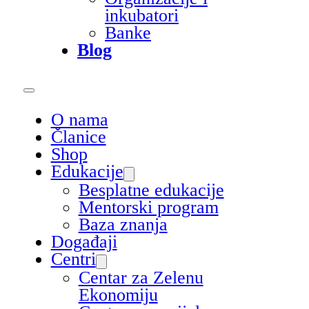
inkubatori
Banke
Blog
O nama
Članice
Shop
Edukacije
Besplatne edukacije
Mentorski program
Baza znanja
Događaji
Centri
Centar za Zelenu
Ekonomiju