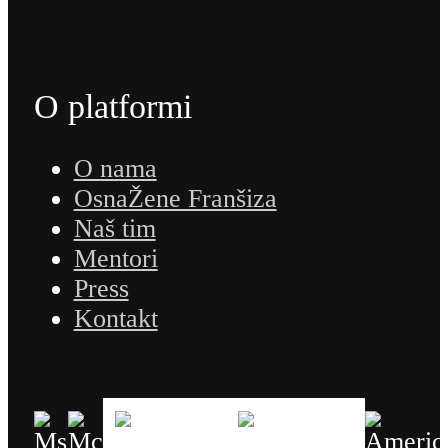
O platformi
O nama
OsnaŽene Franšiza
Naš tim
Mentori
Press
Kontakt