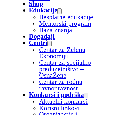
Shop
Edukacije
Besplatne edukacije
Mentorski program
Baza znanja
Događaji
Centri
Centar za Zelenu
Ekonomiju
Centar za socijalno
preduzetništvo –
OsnaŽene
Centar za rodnu
ravnopravnost
Konkursi i podrška
Aktuelni konkursi
Korisni linkovi
Organizacije i