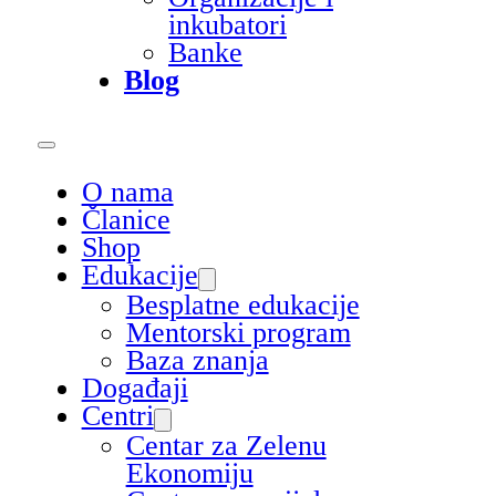
inkubatori
Banke
Blog
O nama
Članice
Shop
Edukacije
Besplatne edukacije
Mentorski program
Baza znanja
Događaji
Centri
Centar za Zelenu
Ekonomiju