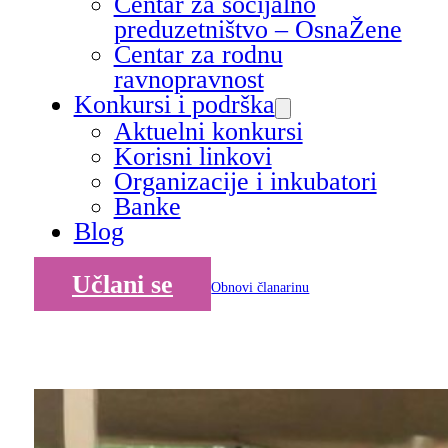
Centar za socijalno
preduzetništvo – OsnaŽene
Centar za rodnu
ravnopravnost
Konkursi i podrška
Aktuelni konkursi
Korisni linkovi
Organizacije i inkubatori
Banke
Blog
Učlani se
Obnovi članarinu