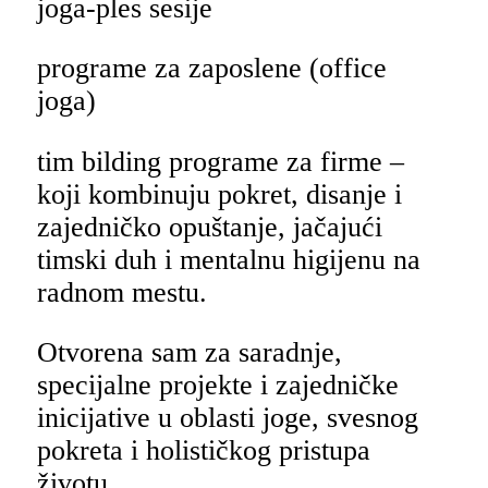
joga-ples sesije
programe za zaposlene (office
joga)
tim bilding programe za firme –
koji kombinuju pokret, disanje i
zajedničko opuštanje, jačajući
timski duh i mentalnu higijenu na
radnom mestu.
Otvorena sam za saradnje,
specijalne projekte i zajedničke
inicijative u oblasti joge, svesnog
pokreta i holističkog pristupa
životu.