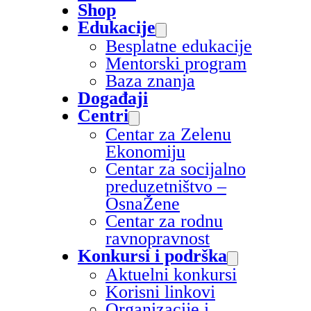
Shop
Edukacije
Besplatne edukacije
Mentorski program
Baza znanja
Događaji
Centri
Centar za Zelenu
Ekonomiju
Centar za socijalno
preduzetništvo –
OsnaŽene
Centar za rodnu
ravnopravnost
Konkursi i podrška
Aktuelni konkursi
Korisni linkovi
Organizacije i