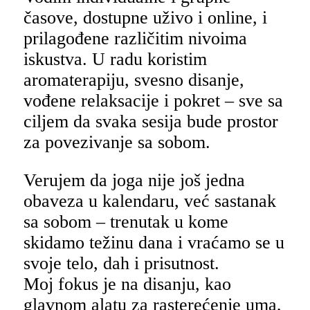
časove, dostupne uživo i online, i
prilagođene različitim nivoima
iskustva. U radu koristim
aromaterapiju, svesno disanje,
vođene relaksacije i pokret – sve sa
ciljem da svaka sesija bude prostor
za povezivanje sa sobom.
Verujem da joga nije još jedna
obaveza u kalendaru, već sastanak
sa sobom – trenutak u kome
skidamo težinu dana i vraćamo se u
svoje telo, dah i prisutnost.
Moj fokus je na disanju, kao
glavnom alatu za rasterećenje uma,