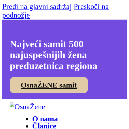
Pređi na glavni sadržaj
Preskoči na
podnožje
Najveći samit 500
najuspešnijih žena
preduzetnica regiona
OsnaŽENE samit
O nama
Članice