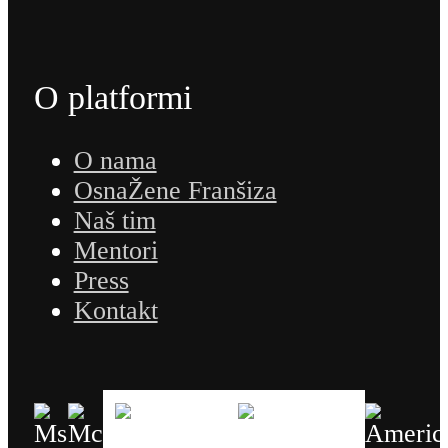
O platformi
O nama
OsnaŽene Franšiza
Naš tim
Mentori
Press
Kontakt