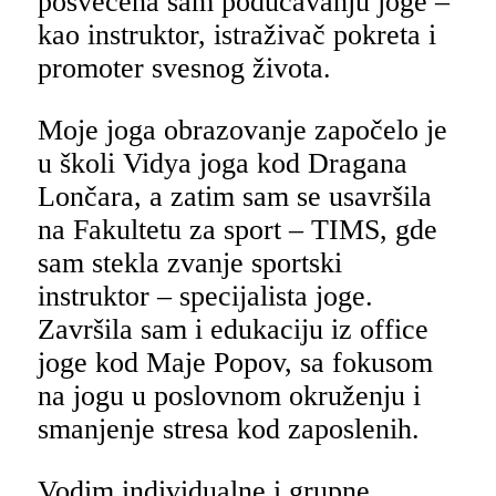
posvećena sam podučavanju joge –
kao instruktor, istraživač pokreta i
promoter svesnog života.
Moje joga obrazovanje započelo je
u školi Vidya joga kod Dragana
Lončara, a zatim sam se usavršila
na Fakultetu za sport – TIMS, gde
sam stekla zvanje sportski
instruktor – specijalista joge.
Završila sam i edukaciju iz office
joge kod Maje Popov, sa fokusom
na jogu u poslovnom okruženju i
smanjenje stresa kod zaposlenih.
Vodim individualne i grupne