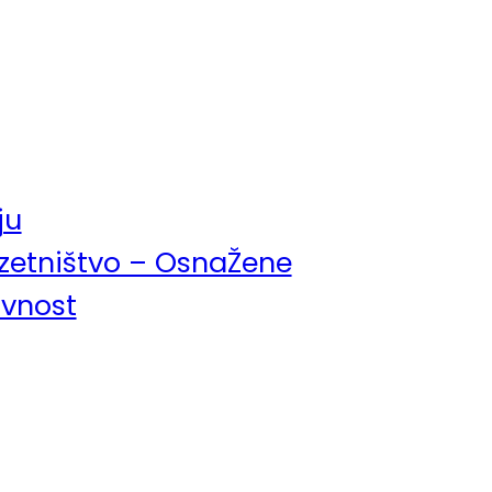
ju
uzetništvo – OsnaŽene
avnost