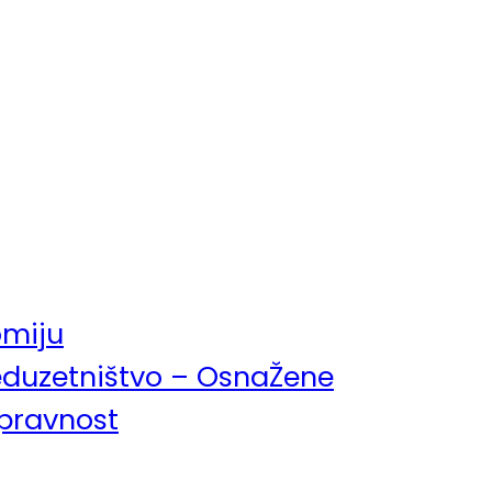
omiju
eduzetništvo – OsnaŽene
pravnost