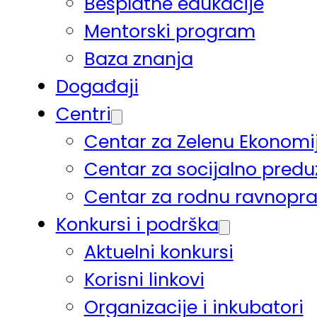
Besplatne edukacije
Mentorski program
Baza znanja
Događaji
Centri
Centar za Zelenu Ekonomi
Centar za socijalno pred
Centar za rodnu ravnopr
Konkursi i podrška
Aktuelni konkursi
Korisni linkovi
Organizacije i inkubatori