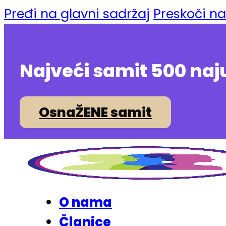
Pređi na glavni sadržaj
Preskoči n
Najveći samit 500 naj
OsnaŽENE samit
O nama
Članice