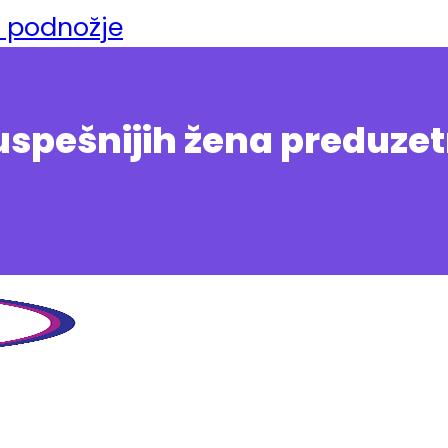
a podnožje
uspešnijih žena preduzet