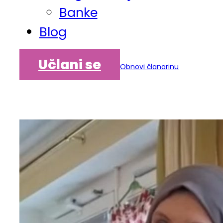
Banke
Blog
Učlani se
Obnovi članarinu