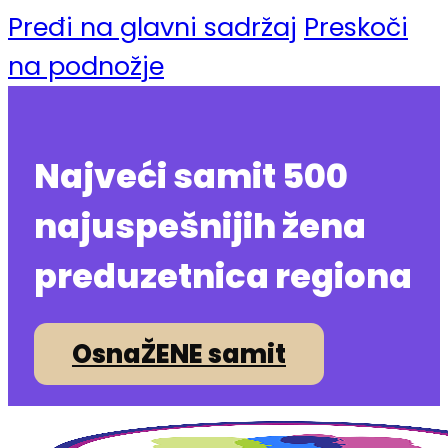
Pređi na glavni sadržaj
Preskoči
na podnožje
Najveći samit 500
najuspešnijih žena
preduzetnica regiona
OsnaŽENE samit