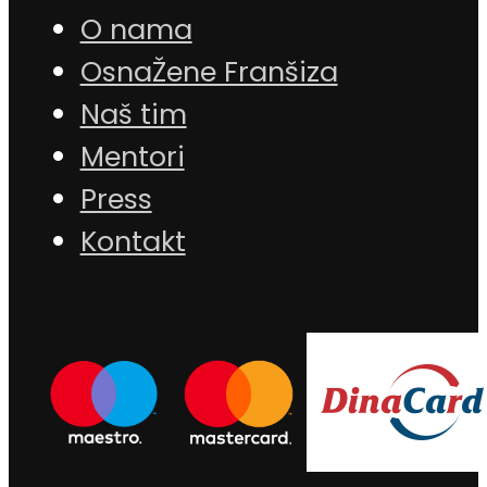
O nama
OsnaŽene Franšiza
Naš tim
Mentori
Press
Kontakt