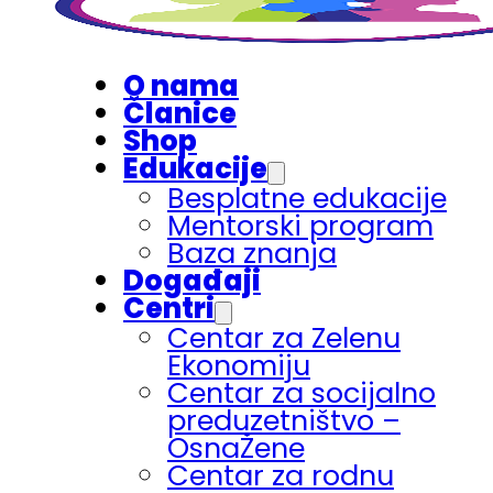
O nama
Članice
Shop
Edukacije
Besplatne edukacije
Mentorski program
Baza znanja
Događaji
Centri
Centar za Zelenu
Ekonomiju
Centar za socijalno
preduzetništvo –
OsnaŽene
Centar za rodnu