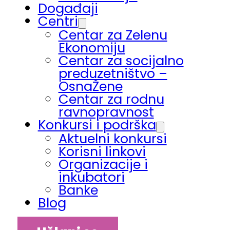
Događaji
Centri
Centar za Zelenu
Ekonomiju
Centar za socijalno
preduzetništvo –
OsnaŽene
Centar za rodnu
ravnopravnost
Konkursi i podrška
Aktuelni konkursi
Korisni linkovi
Organizacije i
inkubatori
Banke
Blog