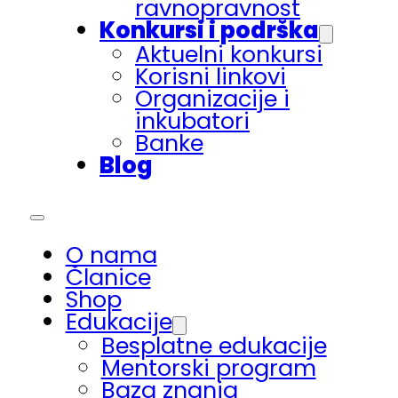
ravnopravnost
Konkursi i podrška
Aktuelni konkursi
Korisni linkovi
Organizacije i
inkubatori
Banke
Blog
O nama
Članice
Shop
Edukacije
Besplatne edukacije
Mentorski program
Baza znanja