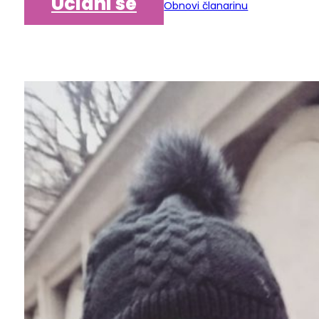
Učlani se
Obnovi članarinu