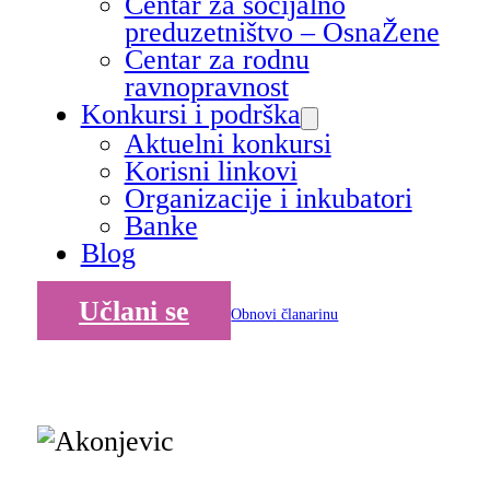
Centar za socijalno
preduzetništvo – OsnaŽene
Centar za rodnu
ravnopravnost
Konkursi i podrška
Aktuelni konkursi
Korisni linkovi
Organizacije i inkubatori
Banke
Blog
Učlani se
Obnovi članarinu