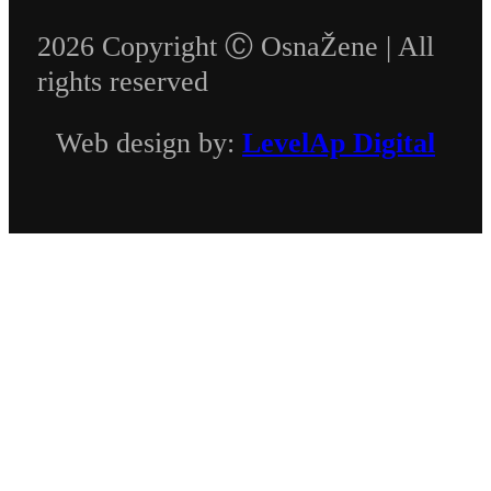
2026 Copyright Ⓒ OsnaŽene | All
rights reserved
Web design by:
LevelAp Digital