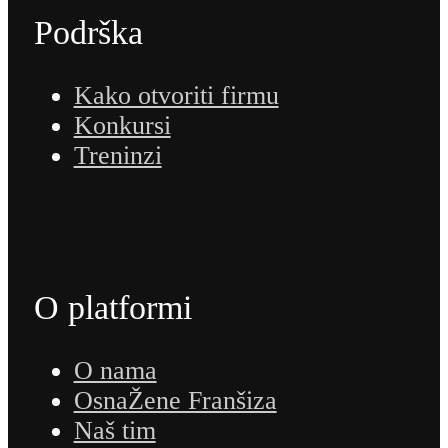
Podrška
Kako otvoriti firmu
Konkursi
Treninzi
O platformi
O nama
OsnaŽene Franšiza
Naš tim