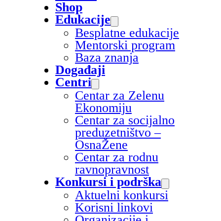
Shop
Edukacije
Besplatne edukacije
Mentorski program
Baza znanja
Događaji
Centri
Centar za Zelenu
Ekonomiju
Centar za socijalno
preduzetništvo –
OsnaŽene
Centar za rodnu
ravnopravnost
Konkursi i podrška
Aktuelni konkursi
Korisni linkovi
Organizacije i