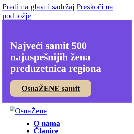
Pređi na glavni sadržaj
Preskoči na
podnožje
Najveći samit 500
najuspešnijih žena
preduzetnica regiona
OsnaŽENE samit
O nama
Članice