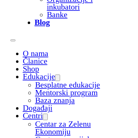
inkubatori
Banke
Blog
O nama
Članice
Shop
Edukacije
Besplatne edukacije
Mentorski program
Baza znanja
Događaji
Centri
Centar za Zelenu
Ekonomiju