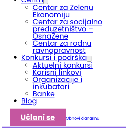
Centar za Zelenu
Ekonomiju
Centar za socijalno
preduzetništvo –
OsnaŽene
Centar za rodnu
ravnopravnost
Konkursi i podrška
Aktuelni konkursi
Korisni linkovi
Organizacije i
inkubatori
Banke
Blog
Učlani se
Obnovi članarinu