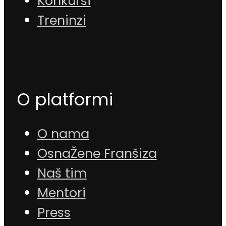
Konkursi
Treninzi
O platformi
O nama
OsnaŽene Franšiza
Naš tim
Mentori
Press