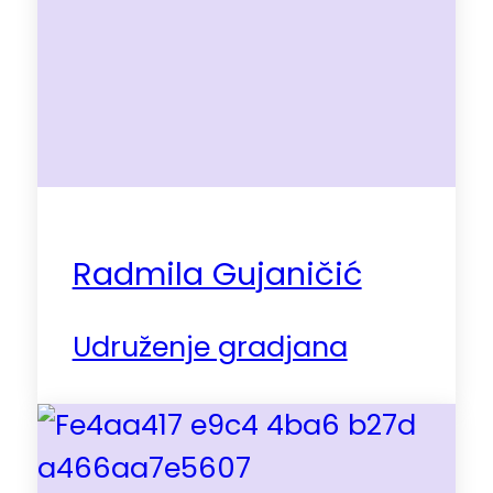
Radmila Gujaničić
Udruženje gradjana