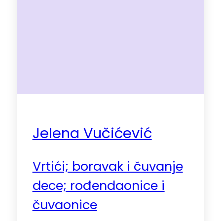
Jelena Vučićević
Vrtići; boravak i čuvanje
dece; rođendaonice i
čuvaonice