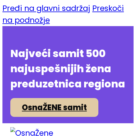
Pređi na glavni sadržaj
Preskoči
na podnožje
Najveći samit 500
najuspešnijih žena
preduzetnica regiona
OsnaŽENE samit