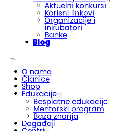
Aktuelni konkursi
Korisni linkovi
Organizacije i
inkubatori
Banke
Blog
O nama
Članice
Shop
Edukacije
Besplatne edukacije
Mentorski program
Baza znanja
Događaji
Centri