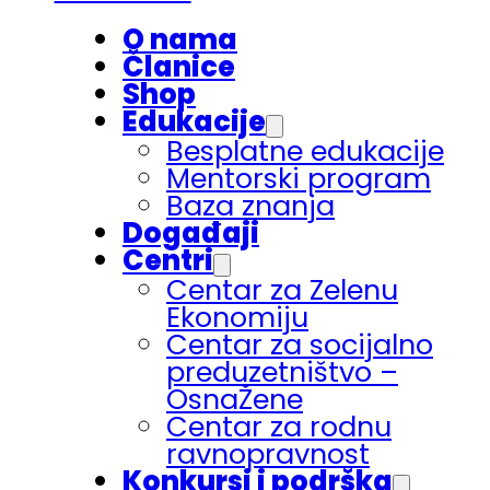
O nama
Članice
Shop
Edukacije
Besplatne edukacije
Mentorski program
Baza znanja
Događaji
Centri
Centar za Zelenu
Ekonomiju
Centar za socijalno
preduzetništvo –
OsnaŽene
Centar za rodnu
ravnopravnost
Konkursi i podrška