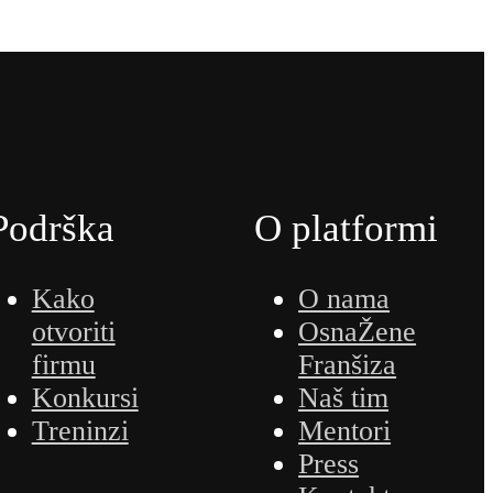
Podrška
O platformi
Kako
O nama
otvoriti
OsnaŽene
firmu
Franšiza
Konkursi
Naš tim
Treninzi
Mentori
Press