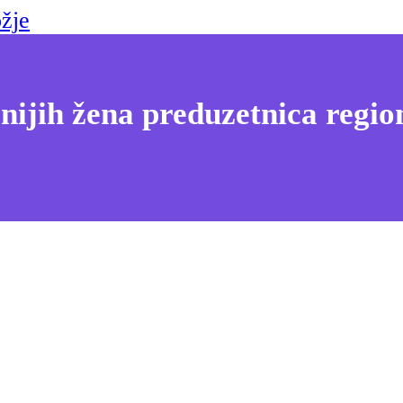
žje
nijih žena preduzetnica regio