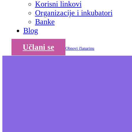
Korisni linkovi
Organizacije i inkubatori
Banke
Blog
Učlani se
Obnovi članarinu