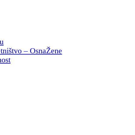
ju
etništvo – OsnaŽene
nost