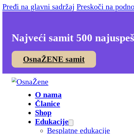
Pređi na glavni sadržaj
Preskoči na podno
Najveći samit 500 najuspeš
OsnaŽENE samit
O nama
Članice
Shop
Edukacije
Besplatne edukacije