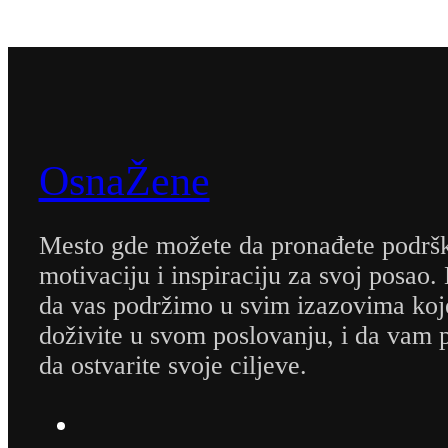
OsnaŽene
Mesto gde možete da pronađete podrš
motivaciju i inspiraciju za svoj posao.
da vas podržimo u svim izazovima koj
doživite u svom poslovanju, i da va
da ostvarite svoje ciljeve.