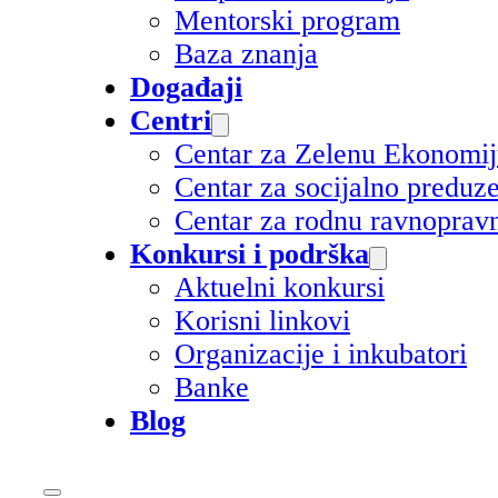
Mentorski program
Baza znanja
Događaji
Centri
Centar za Zelenu Ekonomi
Centar za socijalno preduz
Centar za rodnu ravnoprav
Konkursi i podrška
Aktuelni konkursi
Korisni linkovi
Organizacije i inkubatori
Banke
Blog