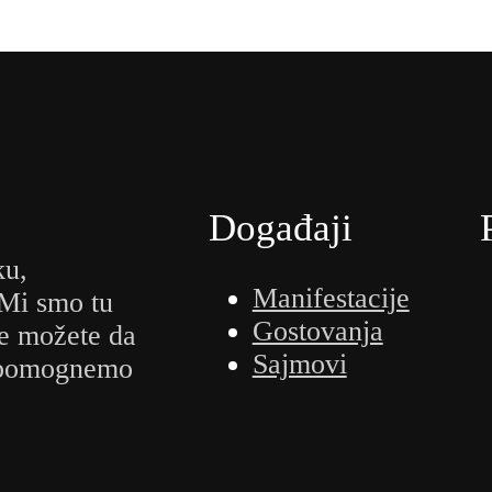
Događaji
ku,
Manifestacije
 Mi smo tu
Gostovanja
e možete da
Sajmovi
m pomognemo