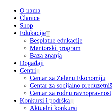
O nama
Članice
Shop
Edukacije
Besplatne edukacije
Mentorski program
Baza znanja
Događaji
Centri
Centar za Zelenu Ekonomiju
Centar za socijalno preduzetn
Centar za rodnu ravnopravnost
Konkursi i podrška
Aktuelni konkursi