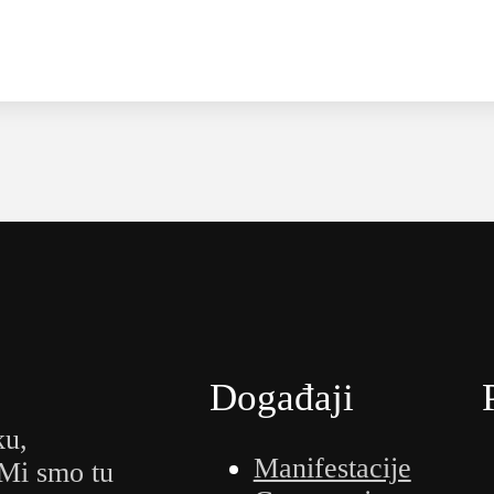
Događaji
ku,
Manifestacije
 Mi smo tu