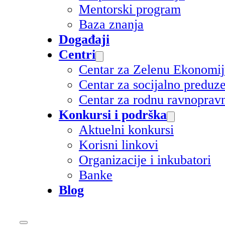
Mentorski program
Baza znanja
Događaji
Centri
Centar za Zelenu Ekonomi
Centar za socijalno preduz
Centar za rodnu ravnoprav
Konkursi i podrška
Aktuelni konkursi
Korisni linkovi
Organizacije i inkubatori
Banke
Blog