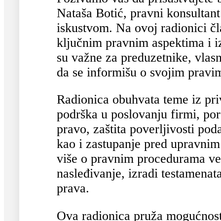
Nataša Botić, pravni konsultan
iskustvom. Na ovoj radionici čl
ključnim pravnim aspektima i i
su važne za preduzetnike, vlasn
da se informišu o svojim prav
Radionica obuhvata teme iz pri
podrška u poslovanju firmi, por
pravo, zaštita poverljivosti pod
kao i zastupanje pred upravnim
više o pravnim procedurama ve
nasleđivanje, izradi testamenat
prava.
Ova radionica pruža mogućnost 