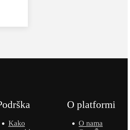
Podrška
O platformi
Kako
O nama