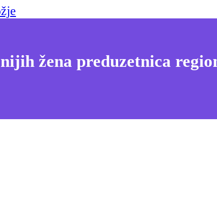
žje
nijih žena preduzetnica regio