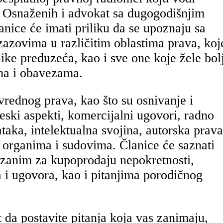
t Osnaženih i advokat sa dugogodišnjim
anice će imati priliku da se upoznaju sa
zazovima u različitim oblastima prava, koj
ike preduzeća, kao i sve one koje žele bol
ima i obavezama.
vrednog prava, kao što su osnivanje i
eski aspekti, komercijalni ugovori, radno
ataka, intelektualna svojina, autorska prava
 organima i sudovima. Članice će saznati
zanim za kupoprodaju nepokretnosti,
a i ugovora, kao i pitanjima porodičnog
da postavite pitanja koja vas zanimaju,