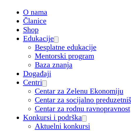
O nama
Članice
Shop
Edukacije
Besplatne edukacije
Mentorski program
Baza znanja
Događaji
Centri
Centar za Zelenu Ekonomiju
Centar za socijalno preduzetn
Centar za rodnu ravnopravnost
Konkursi i podrška
Aktuelni konkursi