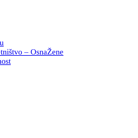
ju
etništvo – OsnaŽene
nost