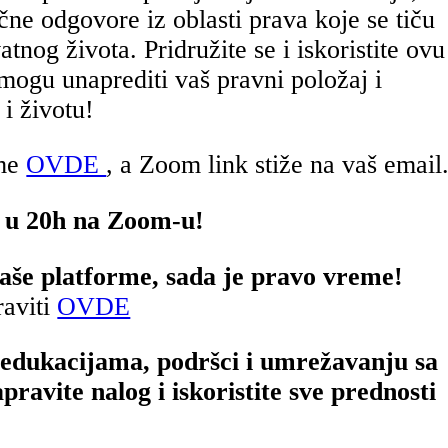
čne odgovore iz oblasti prava koje se tiču
nog života. Pridružite se i iskoristite ovu
 mogu unaprediti vaš pravni položaj i
 i životu!
rme
OVDE
, a Zoom link stiže na vaš email
 u 20h na Zoom-u!
 naše platforme, sada je pravo vreme!
raviti
OVDE
edukacijama, podršci i umrežavanju sa
ravite nalog i iskoristite sve prednosti