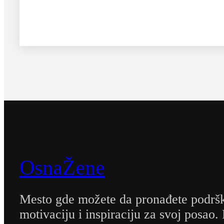
OsnaŽene
Mesto gde možete da pronađete podrš
motivaciju i inspiraciju za svoj posao.