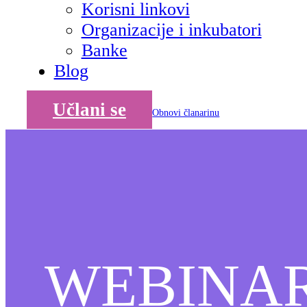
Korisni linkovi
Organizacije i inkubatori
Banke
Blog
Učlani se
Obnovi članarinu
WEBINAR-