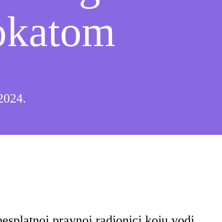
okatom
2024.
esplatnoj pravnoj radionici koju vodi