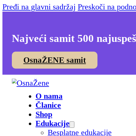
Pređi na glavni sadržaj
Preskoči na podno
Najveći samit 500 najuspeš
OsnaŽENE samit
O nama
Članice
Shop
Edukacije
Besplatne edukacije