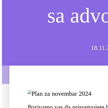
sa adv
18.11.
Pozivamo vas da prisustvujete b