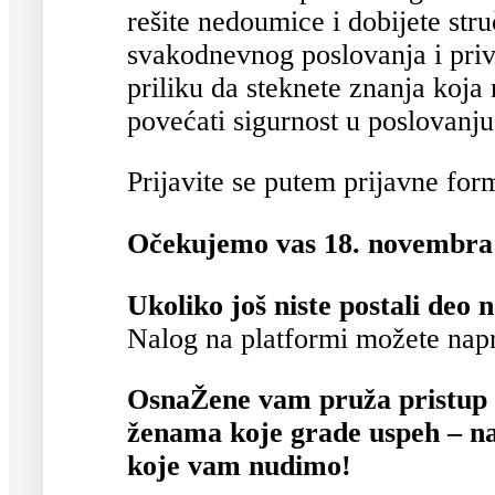
rešite nedoumice i dobijete stru
svakodnevnog poslovanja i privat
priliku da steknete znanja koja
povećati sigurnost u poslovanju
Prijavite se putem prijavne fo
Očekujemo vas 18. novembra
Ukoliko još niste postali deo
Nalog na platformi možete nap
OsnaŽene vam pruža pristup 
ženama koje grade uspeh – nap
koje vam nudimo!