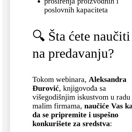
proširenja proizvodnih i
poslovnih kapaciteta
🔍 Šta ćete naučiti
na predavanju?
Tokom webinara,
Aleksandra
Đurović
, knjigovođa sa
višegodišnjim iskustvom u radu
malim firmama,
naučiće Vas k
da se pripremite i uspešno
konkurišete za sredstva
: