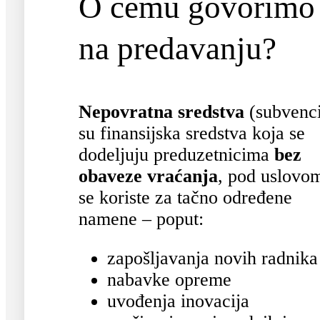
O čemu govorimo
na predavanju?
Nepovratna sredstva
(subvenci
su finansijska sredstva koja se
dodeljuju preduzetnicima
bez
obaveze vraćanja
, pod uslovo
se koriste za tačno određene
namene – poput:
zapošljavanja novih radnika
nabavke opreme
uvođenja inovacija