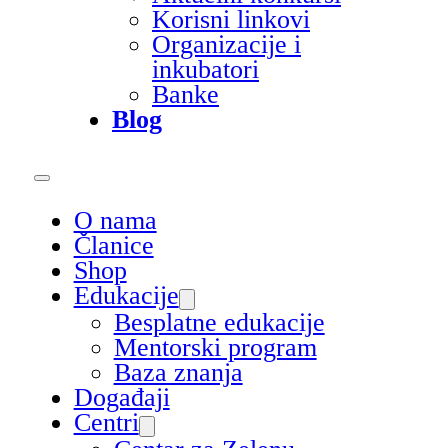
Korisni linkovi
Organizacije i
inkubatori
Banke
Blog
O nama
Članice
Shop
Edukacije
Besplatne edukacije
Mentorski program
Baza znanja
Događaji
Centri