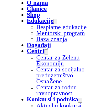
O nama
Članice
Shop
Edukacije
Besplatne edukacije
Mentorski program
Baza znanja
Događaji
Centri
Centar za Zelenu
Ekonomiju
Centar za socijalno
preduzetništvo –
OsnaŽene
Centar za rodnu
ravnopravnost
Konkursi i podrška
Aktuelni konkursi