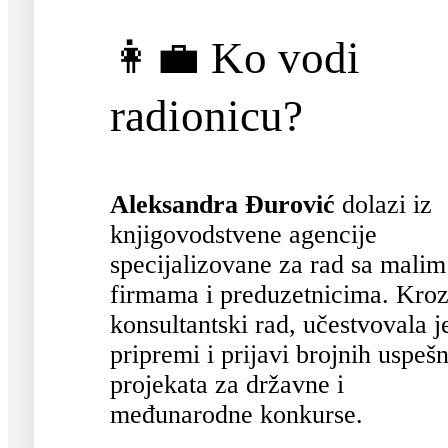
👩‍💼 Ko vodi
radionicu?
Aleksandra Đurović
dolazi iz
knjigovodstvene agencije
specijalizovane za rad sa malim
firmama i preduzetnicima. Kro
konsultantski rad, učestvovala j
pripremi i prijavi brojnih uspeš
projekata za državne i
međunarodne konkurse.