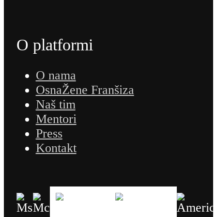
O platformi
O nama
OsnaŽene Franšiza
Naš tim
Mentori
Press
Kontakt