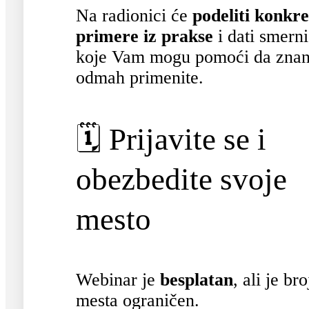
Na radionici će
podeliti konkr
primere iz prakse
i dati smern
koje Vam mogu pomoći da znan
odmah primenite.
🗓️ Prijavite se i
obezbedite svoje
mesto
Webinar je
besplatan
, ali je bro
mesta ograničen.