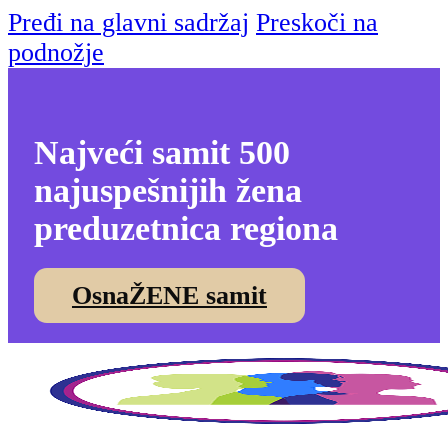
Pređi na glavni sadržaj
Preskoči na
podnožje
Najveći samit 500
najuspešnijih žena
preduzetnica regiona
OsnaŽENE samit