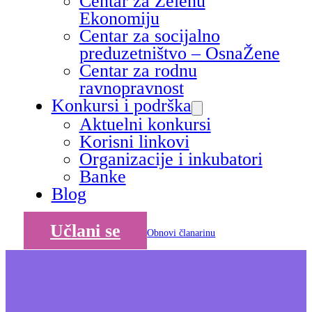
Centar za Zelenu
Ekonomiju
Centar za socijalno
preduzetništvo – OsnaŽene
Centar za rodnu
ravnopravnost
Konkursi i podrška
Aktuelni konkursi
Korisni linkovi
Organizacije i inkubatori
Banke
Blog
Učlani se
Obnovi članarinu