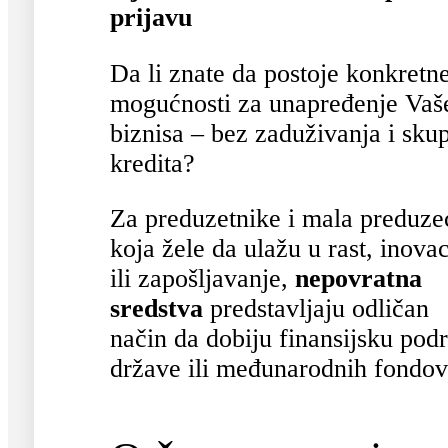
prijavu
Da li znate da postoje konkretn
mogućnosti za unapređenje Vaš
biznisa – bez zaduživanja i sku
kredita?
Za preduzetnike i mala preduze
koja žele da ulažu u rast, inovac
ili zapošljavanje,
nepovratna
sredstva
predstavljaju odličan
način da dobiju finansijsku pod
države ili međunarodnih fondov