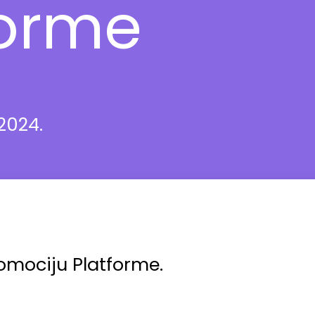
forme
2024.
mociju Platforme.