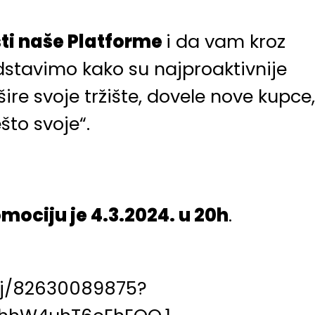
sti naše Platforme
i da vam kroz
stavimo kako su najproaktivnije
ire svoje tržište, dovele nove kupce
što svoje“.
mociju je 4.3.2024. u 20h
.
/j/82630089875?