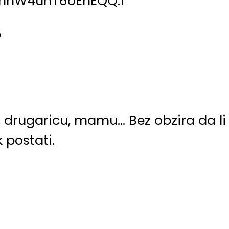
hhW4uhT6oEhEQQ.1
5
u, drugaricu, mamu… Bez obzira da li
k postati.