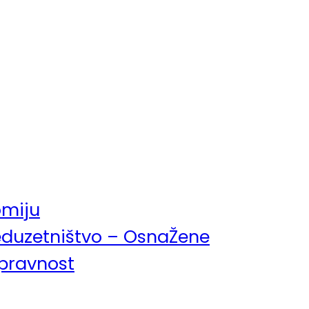
omiju
eduzetništvo – OsnaŽene
pravnost