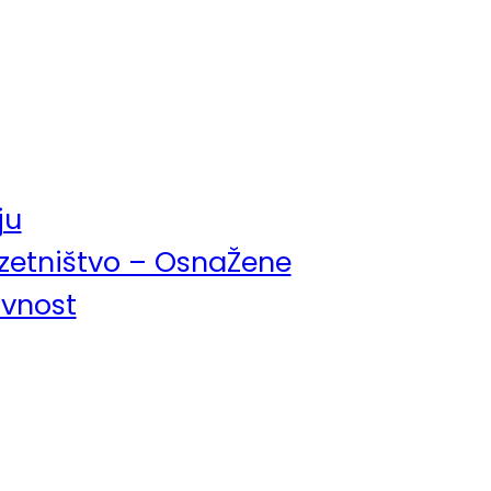
ju
uzetništvo – OsnaŽene
avnost