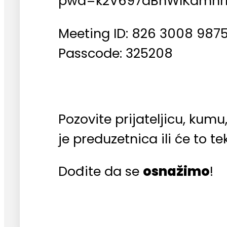
pwd=k2V697dBnWlKamnr
Meeting ID: 826 3008 987
Passcode: 325208
Pozovite prijateljicu, kum
je preduzetnica ili će to te
Dođite da se
osnažimo
!