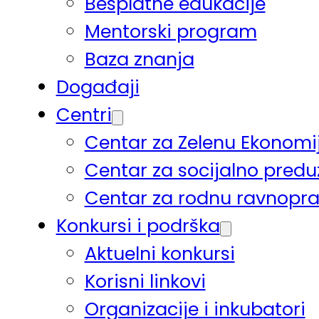
Besplatne edukacije
Mentorski program
Baza znanja
Događaji
Centri
Centar za Zelenu Ekonomi
Centar za socijalno pred
Centar za rodnu ravnopr
Konkursi i podrška
Aktuelni konkursi
Korisni linkovi
Organizacije i inkubatori