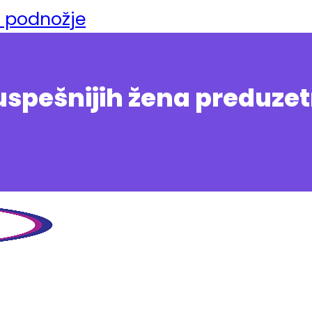
a podnožje
uspešnijih žena preduzet