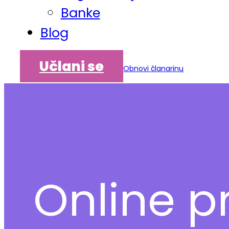
Banke
Blog
Učlani se
Obnovi članarinu
Online p