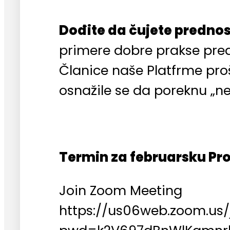
Dođite da čujete predno
primere dobre prakse pred
Članice naše Platfrme proš
osnažile se da poreknu „ne
Termin za februarsku Pro
Join Zoom Meeting
https://us06web.zoom.us